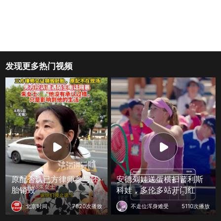
发现更多热门视频
原配否认已方律师参与胚
安德列娃送蛋横扫普利斯
胎销毁
科娃，多伦多站开门红
北京时间
7820次播放
不走位浑身难受
5110次播放