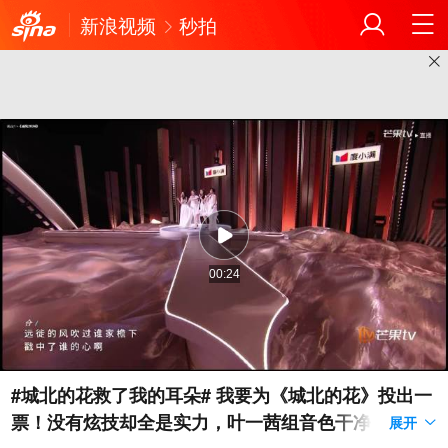
新浪视频
秒拍
00:24
#城北的花救了我的耳朵# 我要为《城北的花》投出一
票！没有炫技却全是实力，叶一茜组音色干净、情绪
展开