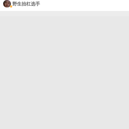
到位，听完只想循环一整遍，耳朵直接享福了，《城
野生抬杠选手