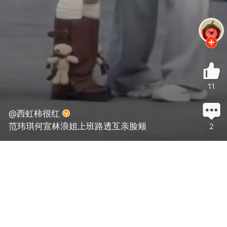
11
@西虹柿很红
范玮琪何宣林浪姐上班路透互亲脸颊
2