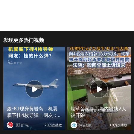
发现更多热门视频
轰-6J现身黄岩岛，机翼
烟草公司职工婚内出轨2人
底下挂4枚导弹！网友：
被开除
挂的什么弹？
厦门广电
20万次播放
津云新闻
1.9万次播放