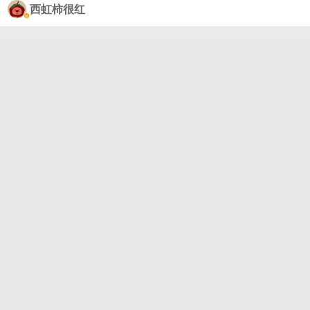
想象小图雅要是真的参加姐姐们能有多大阵仗帮忙宣
西虹柿很红
传[拜托]#歌手2026# ​