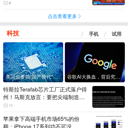
起来可以保值，小批量进一些货”
8
点击查看更多
科技
手机
试用
美国也要搞“国产替代”？先算清三笔账
谷歌AI大换血，背后究竟发生了什么？
特斯拉Terafab芯片工厂正式落户得
州！马斯克放言：要把尖端制造带
回美国
11
苹果拿下高端手机市场65%的份
额：iPhone 17系列功不可没