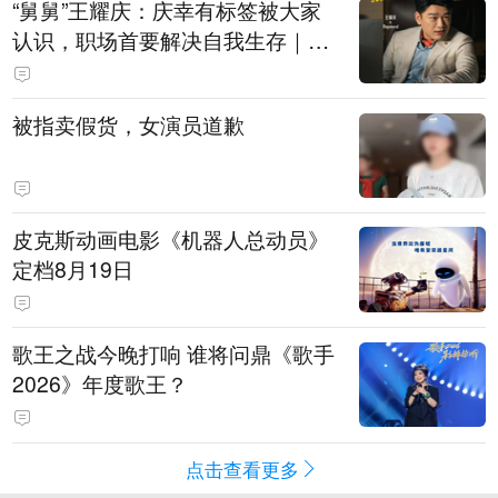
“舅舅”王耀庆：庆幸有标签被大家
认识，职场首要解决自我生存｜有
艺思
被指卖假货，女演员道歉
皮克斯动画电影《机器人总动员》
定档8月19日
歌王之战今晚打响 谁将问鼎《歌手
2026》年度歌王？
点击查看更多