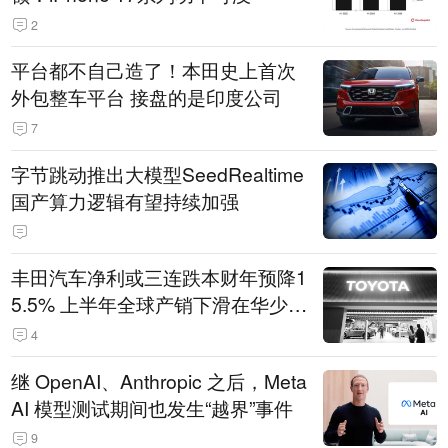
2
平台都不自己造了！本田史上首次
外包整车平台 接盘的是印度公司
7
字节跳动推出大模型SeedRealtime
国产算力逻辑有望持续加强
丰田汽车净利或三连跌本财年预降1
5.5% 上半年全球产销下滑在华少卖
14.3万辆
4
继 OpenAI、Anthropic 之后，Meta
AI 模型测试期间也发生“越界”事件
9