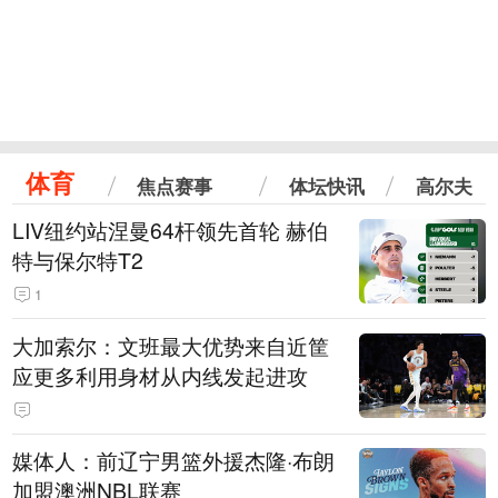
体育
焦点赛事
体坛快讯
高尔夫
LIV纽约站涅曼64杆领先首轮 赫伯
特与保尔特T2
1
大加索尔：文班最大优势来自近筐
应更多利用身材从内线发起进攻
媒体人：前辽宁男篮外援杰隆·布朗
加盟澳洲NBL联赛