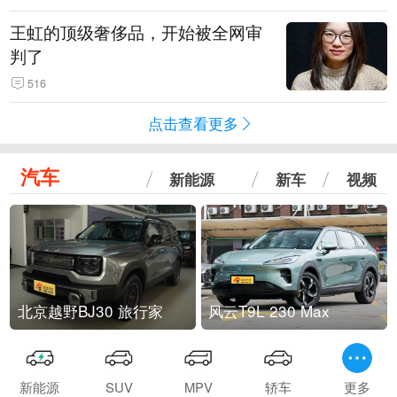
王虹的顶级奢侈品，开始被全网审
判了
516
点击查看更多
汽车
新能源
新车
视频
北京越野BJ30 旅行家
风云T9L 230 Max
新能源
SUV
MPV
轿车
更多