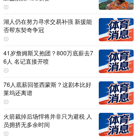
湖人仍在努力寻求交易补强 新援能
否帮东契奇争冠
41岁詹姆斯又抱团？800万底薪去7
6人 名记直接开喷
76人底薪回签西蒙斯？这剧本比好
莱坞还离谱
火箭裁掉后场悍将并非只为避税 人
员拥挤无多余时间