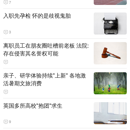
7
入职先孕检 怀的是歧视鬼胎
3
离职员工在朋友圈吐槽前老板 法院:
存在侵害其名誉权可能
亲子、研学体验持续"上新" 各地激
活暑期文旅消费
英国多所高校"抱团"求生
9