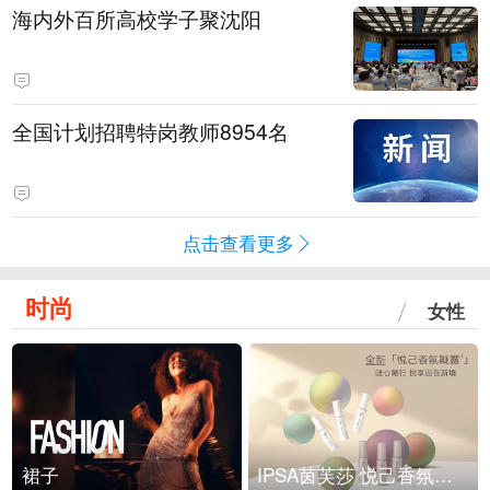
海内外百所高校学子聚沈阳
全国计划招聘特岗教师8954名
点击查看更多
时尚
女性
裙子
IPSA茵芙莎 悦己香氛凝露上市