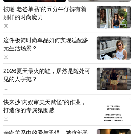
被嘲“老爸单品”的五分牛仔裤有着
别样的时尚魔力
这件极简时尚单品如何实现适配多
元生活场景？
2026夏天最火的鞋，居然是随处可
见的人字拖？
快来抄“内娱审美天赋怪”的作业，
打造你的专属氛围感
亲密关系中的爱与恐惧，被这部恐