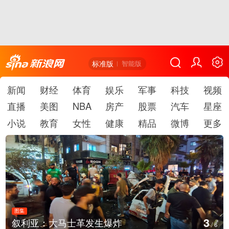
标准版
智能版
新闻
财经
体育
娱乐
军事
科技
视频
直播
美图
NBA
房产
股票
汽车
星座
小说
教育
女性
健康
精品
微博
更多
图集
4
云南弥勒：欢庆火把节
/
6