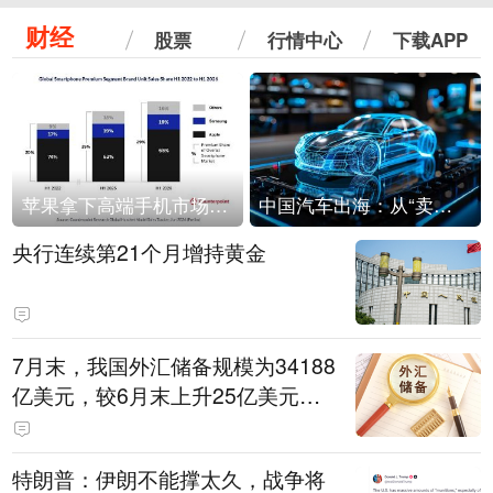
财经
股票
行情中心
下载APP
苹果拿下高端手机市场65%的份额：iPhone 17系列功不可没
中国汽车出海：从“卖出去”到“走进去”
央行连续第21个月增持黄金
7月末，我国外汇储备规模为34188
亿美元，较6月末上升25亿美元，
升幅为0.07%
特朗普：伊朗不能撑太久，战争将