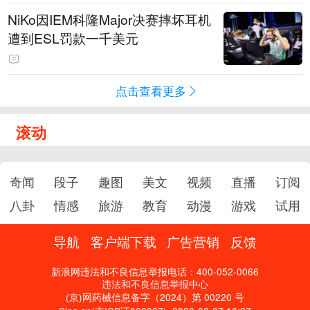
NiKo因IEM科隆Major决赛摔坏耳机
遭到ESL罚款一千美元
点击查看更多
滚动
奇闻
段子
趣图
美文
视频
直播
订阅
八卦
情感
旅游
教育
动漫
游戏
试用
导航
客户端下载
广告营销
反馈
新浪网违法和不良信息举报电话：400-052-0066
违法和不良信息举报中心
(京)网药械信息备字（2024）第 00220 号