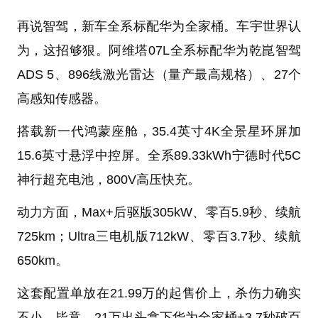
再说智驾，新车全系标配华为全家桶。车宇世界认
为，这招够狠。阿维塔07L全系标配华为乾崑智驾
ADS 5、896线激光雷达（量产最高规格）、27个
高感知传感器。
搭载新一代鸿蒙座舱，35.4英寸4K全景星环屏加
15.6英寸悬浮中控屏。全系89.33kWh宁德时代5C
神行超充电池，800V高压快充。
动力方面，Max+后驱版305kW、零百5.9秒、续航
725km；Ultra三电机版712kW、零百3.7秒、续航
650km。
这套配置单放在21.99万的起售价上，杀伤力确实
不小。毕竟，21万出头拿下华为全家桶+3.7秒破百