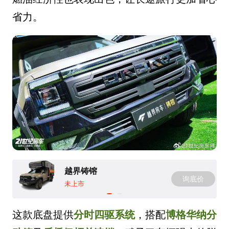
省力。
越界铸镕
询底价
未上市
这款底盘提供
分时四驱系统
，搭配
博格华纳分