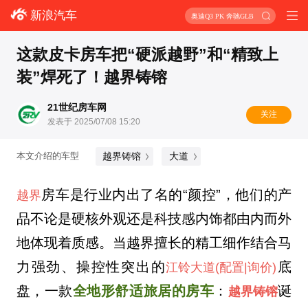
新浪汽车
奥迪Q3 PK 奔驰GLB
这款皮卡房车把“硬派越野”和“精致上
装”焊死了！越界铸镕
21世纪房车网
关注
发表于 2025/07/08 15:20
越界铸镕
大道
本文介绍的车型
房车是行业内出了名的“颜控”，他们的产
越界
品不论是硬核外观还是科技感内饰都由内而外
地体现着质感。当越界擅长的精工细作结合马
力强劲、操控性突出的
底
江铃大道
(配置
|询价)
盘，一款
全地形舒适旅居的房车
：
诞
越界铸镕