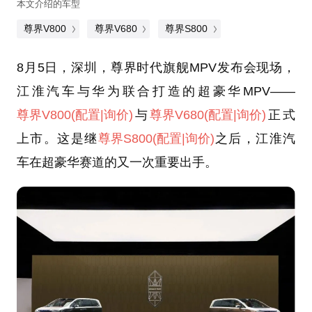
本文介绍的车型
尊界V800
尊界V680
尊界S800
8月5日，深圳，尊界时代旗舰MPV发布会现场，
江淮汽车与华为联合打造的超豪华MPV——
尊界V800
(配置
|询价)
与
尊界V680
(配置
|询价)
正式
上市。这是继
尊界S800
(配置
|询价)
之后，江淮汽
车在超豪华赛道的又一次重要出手。