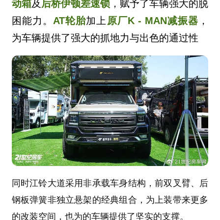
动箱
及
后桥伊顿差速锁
，赋予了车辆强大的脱
困能力。
AT轮胎
加上
原厂K - MAN减振器
，
为车辆提供了强大的抓地力与出色的通过性
同时江铃大道采用非承载车身结构，前双叉臂、后
钢板弹簧非独立悬架的经典组合，为上装带来更多
的改装空间，也为的车辆提供了坚实的支撑。