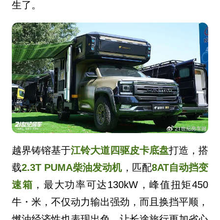
生了。
越界铸镕基于
江铃大道四驱皮卡底盘
打造，搭
载
2.3T PUMA柴油发动机
，匹配
8AT自动挡变
速箱
，最大功率可达130kW，峰值扭矩450
牛・米，不仅动力输出强劲，而且换挡平顺，
燃油经济性也表现出色，让长途旅行更加省心