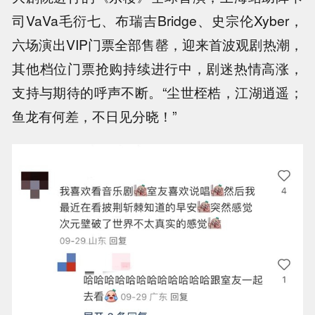
司VaVa毛衍七、布瑞吉Bridge、史宗伦Xyber，
六场演出VIP门票全部售罄，迎来首波观剧热潮，
其他档位门票抢购持续进行中，剧迷热情高涨，
支持与期待的呼声不断。“尘世桎梏，江湖逍遥；
鱼龙有何差，不日见分晓！”