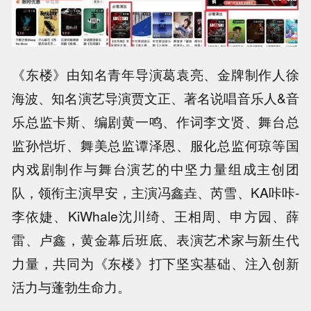
《东楼》由知名青年导演葛袁亮、金牌制作人徐
海波、知名演艺导演贾文正、著名说唱音乐人&音
乐总监卡斯、编剧黄一鸣、作词李文贤、舞台总
监孙恺圻、舞美总监谭泽恩、服化总监何琼等国
内戏剧制作与舞台演艺的中坚力量组成主创团
队，领衔主演早安，主演冯鑫垚、芮雪、KA咔咔-
李依婕、KiWhale沈川绮、王相周、申方园、薛
雷、卢鑫，黄金幕后班底、表演艺术家与新生代
力量，共同为《东楼》打下坚实基础、注入创新
活力与蓬勃生命力。