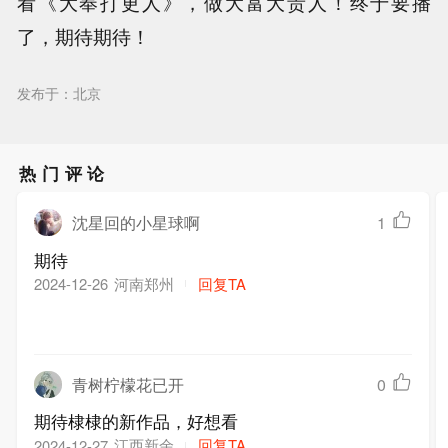
看《大奉打更人》，做大富大贵人！终于要播
了，期待期待！
发布于：北京
热门评论
沈星回的小星球啊
1
期待
河南郑州
回复TA
2024-12-26
青树柠檬花已开
0
期待棣棣的新作品，好想看
江西新余
回复TA
2024-12-27