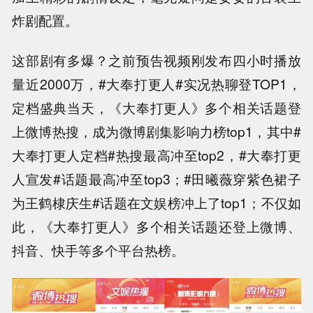
炸剧配置。
这部剧有多爆？之前预告视频刚发布四小时播放
量近2000万，#大奉打更人#实况热聊登TOP1，
定档盛典当天，《大奉打更人》多个相关话题登
上微博热搜，成为微博剧集影响力榜top1，其中#
大奉打更人定档#热搜最高冲至top2，#大奉打更
人宣发#话题最高冲至top3；#田曦薇穿紫色裙子
为王鹤棣庆生#话题在文娱榜冲上了top1；不仅如
此，《大奉打更人》多个相关话题还登上微博、
抖音、快手等多个平台热榜。