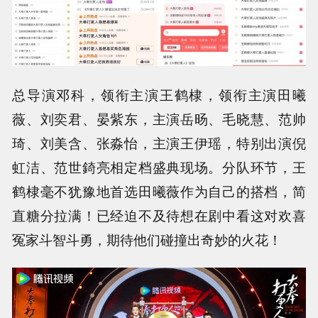
总导演邓科，领衔主演王鹤棣，领衔主演田曦
薇、刘奕君、晏紫东，主演岳旸、毛晓慧、范帅
琦、刘美含、张淼怡，主演王伊瑶，特别出演倪
虹洁、范世錡亮相定档盛典现场。分队环节，王
鹤棣毫不犹豫地首选田曦薇作为自己的搭档，简
直糖分拉满！已经迫不及待想在剧中看这对欢喜
冤家斗智斗勇，期待他们碰撞出奇妙的火花！