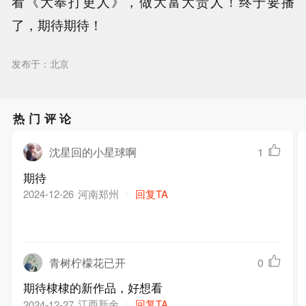
看《大奉打更人》，做大富大贵人！终于要播
了，期待期待！
发布于：北京
热门评论
沈星回的小星球啊
1
期待
河南郑州
回复TA
2024-12-26
青树柠檬花已开
0
期待棣棣的新作品，好想看
江西新余
回复TA
2024-12-27