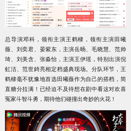
总导演邓科，领衔主演王鹤棣，领衔主演田曦
薇、刘奕君、晏紫东，主演岳旸、毛晓慧、范帅
琦、刘美含、张淼怡，主演王伊瑶，特别出演倪
虹洁、范世錡亮相定档盛典现场。分队环节，王
鹤棣毫不犹豫地首选田曦薇作为自己的搭档，简
直糖分拉满！已经迫不及待想在剧中看这对欢喜
冤家斗智斗勇，期待他们碰撞出奇妙的火花！