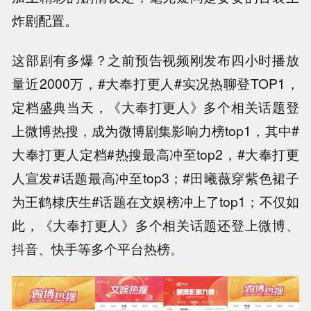
炸剧配置。
这部剧有多爆？之前预告视频刚发布四小时播放
量近2000万，#大奉打更人#实况热聊登TOP1，
定档盛典当天，《大奉打更人》多个相关话题登
上微博热搜，成为微博剧集影响力榜top1，其中#
大奉打更人定档#热搜最高冲至top2，#大奉打更
人宣发#话题最高冲至top3；#田曦薇穿紫色裙子
为王鹤棣庆生#话题在文娱榜冲上了top1；不仅如
此，《大奉打更人》多个相关话题还登上微博、
抖音、快手等多个平台热榜。