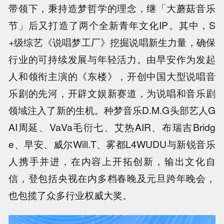
带领下，秉持造梦哲学的理念，继「大蘑菇音乐
节」后又打造了两个全新青年文化IP。其中，S
+级综艺《说唱梦工厂》挖掘说唱新生力量，确保
行业的可持续发展与年轻活力。由早安作为发起
人和领衔主演的《东楼》，开创中国大型说唱音
乐剧的先河，开辟文娱新赛道，为说唱和音乐剧
领域注入了新的生机。种梦音乐D.M.G头部艺人G
AI周延、VaVa毛衍七、艾热AIR、布瑞吉Bridg
e、早安、威尔Will.T、雾都L4WUDU与新锐音乐
人携手并进，在内容上开拓创新，输出文化自
信，登包括央视在内多档春晚及元旦跨年晚会，
也包揽了众多行业权威大奖。