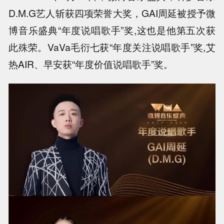
D.M.G艺人斩获四项荣誉大奖，GAI周延被授予微
博音乐盛典“年度说唱歌手”奖,这也是他第五次获
此殊荣。VaVa毛衍七获“年度关注说唱歌手”奖,艾
热AIR、早安获“年度价值说唱歌手”奖。