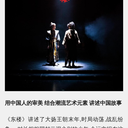
用中国人的审美 结合潮流艺术元素 讲述中国故事
《东楼》讲述了大扬王朝末年,时局动荡,战乱纷