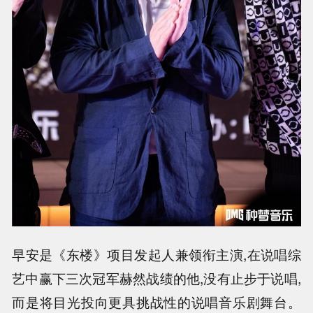
早安是《东楼》项目发起人兼领衔主演,在说唱综
艺中赢下三次冠军赫然战绩的他,没有止步于说唱,
而是将目光投向更具挑战性的说唱音乐剧舞台。