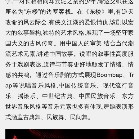
争,一对长相相同却云泥之别的少年,命运交织在这
座名为“东楼”的边塞客栈。在《东楼》里,有逆天
改命的风云际会,有侠义江湖的爱恨情仇,该剧以宏
大的叙事架构,独特的艺术风格,展现了一场坚守家
国大义的古风传奇。用中国人的审美,结合当代潮
流艺术元素,讲述中国故事。说唱的叙事性高度服
务于戏剧表达,旋律与节奏更好地触发了情绪、情
感的共鸣。通过音乐剧的方式展现Boombap、Tr
ap等说唱音乐风格,中国传统音乐、现代流行音
乐、摇滚乐、中世纪古典、中国民族音乐、东方
世界音乐风格等音乐元素也多有体现,舞蹈表演形
式涵盖古典舞、民族舞、民间舞。