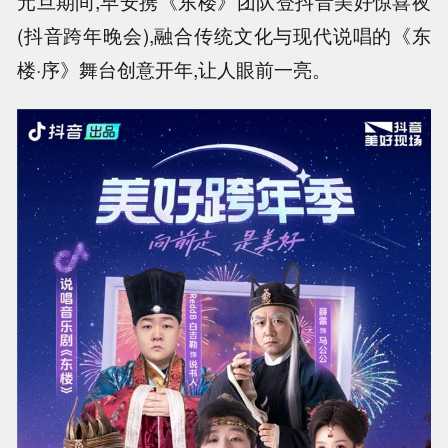
元旦期间,早安携《东楼》团队登抖音美好惊喜夜
(抖音跨年晚会),融合传统文化与现代说唱的《东
楼·序》舞台创意开年,让人眼前一亮。