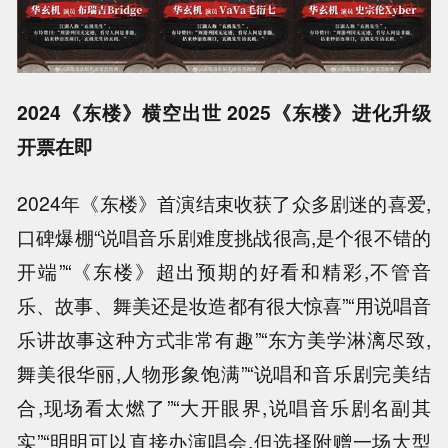
2024《东楼》横空出世 2025《东楼》进化升级
开票在即
2024年《东楼》首演结束收获了众多剧迷的喜爱,
口碑爆棚“说唱音乐剧难度挑战很高,是个很不错的
开端”“《东楼》超出预期的好看和精彩,不管音
乐、故事、舞美还是妆造都有很大惊喜”“用说唱音
乐讲故事这种方式非常有趣”“东方美学淋漓尽致,
舞美很华丽,人物形象饱满”“说唱和音乐剧完美结
合,现场看太燃了”“大开眼界,说唱音乐剧名副其
实”“明明可以直接办演唱会,但选择附赠一场大型