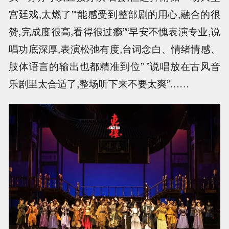
宫廷戏,太燃了”“能感受到整部剧的用心,融合的很
赞,完成度很高,看得很过瘾”“早安不愧表演专业,说
唱功底深厚,表演松弛有度,台词念白、情绪情感、
肢体语言的输出也都精准到位” ”说唱放在古风音
乐剧里太合适了,整场听下来不要太爽”……