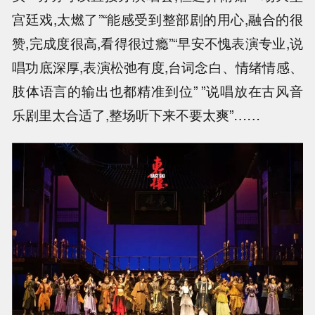
宫廷戏,太燃了”“能感受到整部剧的用心,融合的很
赞,完成度很高,看得很过瘾”“早安不愧表演专业,说
唱功底深厚,表演松弛有度,台词念白、情绪情感、
肢体语言的输出也都精准到位” ”说唱放在古风音
乐剧里太合适了,整场听下来不要太爽”……