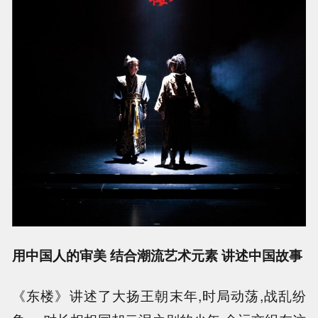
用中国人的审美 结合潮流艺术元素 讲述中国故事
《东楼》讲述了大扬王朝末年,时局动荡,战乱纷