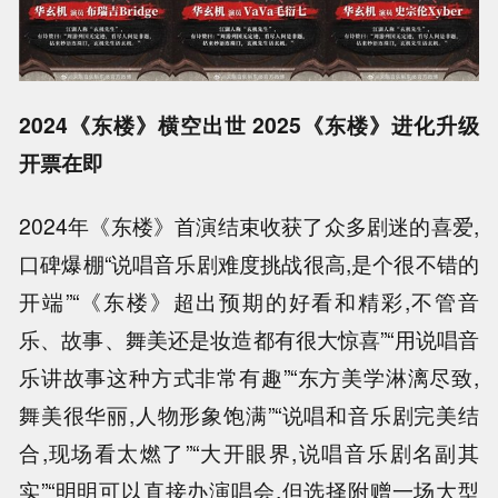
2024《东楼》横空出世 2025《东楼》进化升级
开票在即
2024年《东楼》首演结束收获了众多剧迷的喜爱,
口碑爆棚“说唱音乐剧难度挑战很高,是个很不错的
开端”“《东楼》超出预期的好看和精彩,不管音
乐、故事、舞美还是妆造都有很大惊喜”“用说唱音
乐讲故事这种方式非常有趣”“东方美学淋漓尽致,
舞美很华丽,人物形象饱满”“说唱和音乐剧完美结
合,现场看太燃了”“大开眼界,说唱音乐剧名副其
实”“明明可以直接办演唱会,但选择附赠一场大型