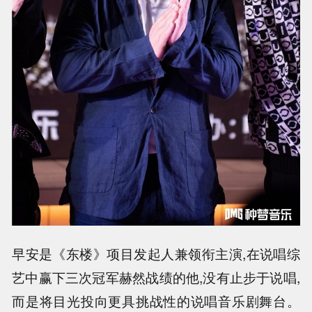
早安是《东楼》项目发起人兼领衔主演,在说唱综
艺中赢下三次冠军赫然战绩的他,没有止步于说唱,
而是将目光投向更具挑战性的说唱音乐剧舞台。