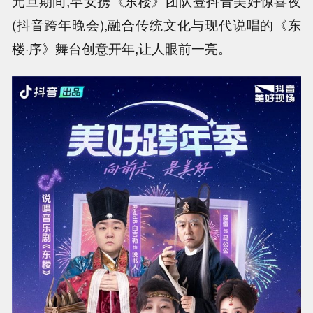
元旦期间,早安携《东楼》团队登抖音美好惊喜夜
(抖音跨年晚会),融合传统文化与现代说唱的《东
楼·序》舞台创意开年,让人眼前一亮。