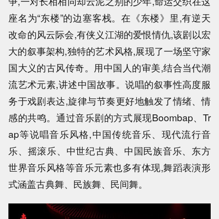
争,一对长相相同却云泥之别的少年,命运交织在这
座名为“东楼”的边塞客栈。在《东楼》里,有逆天
改命的风云际会,有侠义江湖的爱恨情仇,该剧以宏
大的叙事架构,独特的艺术风格,展现了一场坚守家
国大义的古风传奇。用中国人的审美,结合当代潮
流艺术元素,讲述中国故事。说唱的叙事性高度服
务于戏剧表达,旋律与节奏更好地触发了情绪、情
感的共鸣。通过音乐剧的方式展现Boombap、Tr
ap等说唱音乐风格,中国传统音乐、现代流行音
乐、摇滚乐、中世纪古典、中国民族音乐、东方
世界音乐风格等音乐元素也多有体现,舞蹈表演形
式涵盖古典舞、民族舞、民间舞。