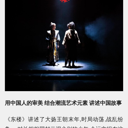
用中国人的审美 结合潮流艺术元素 讲述中国故事
《东楼》讲述了大扬王朝末年,时局动荡,战乱纷