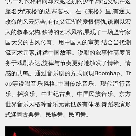
争,一对长相相同却云泥之别的少年,命运交织在这
座名为“东楼”的边塞客栈。在《东楼》里,有逆天
改命的风云际会,有侠义江湖的爱恨情仇,该剧以宏
大的叙事架构,独特的艺术风格,展现了一场坚守家
国大义的古风传奇。用中国人的审美,结合当代潮
流艺术元素,讲述中国故事。说唱的叙事性高度服
务于戏剧表达,旋律与节奏更好地触发了情绪、情
感的共鸣。通过音乐剧的方式展现Boombap、Tr
ap等说唱音乐风格,中国传统音乐、现代流行音
乐、摇滚乐、中世纪古典、中国民族音乐、东方
世界音乐风格等音乐元素也多有体现,舞蹈表演形
式涵盖古典舞、民族舞、民间舞。