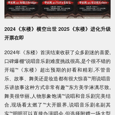
2024《东楼》横空出世 2025《东楼》进化升级
开票在即
2024年《东楼》首演结束收获了众多剧迷的喜爱,
口碑爆棚“说唱音乐剧难度挑战很高,是个很不错的
开端”“《东楼》超出预期的好看和精彩,不管音
乐、故事、舞美还是妆造都有很大惊喜”“用说唱音
乐讲故事这种方式非常有趣”“东方美学淋漓尽致,
舞美很华丽,人物形象饱满”“说唱和音乐剧完美结
合,现场看太燃了”“大开眼界,说唱音乐剧名副其
实”“明明可以直接办演唱会,但选择附赠一场大型