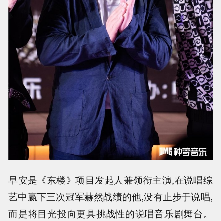
早安是《东楼》项目发起人兼领衔主演,在说唱综
艺中赢下三次冠军赫然战绩的他,没有止步于说唱,
而是将目光投向更具挑战性的说唱音乐剧舞台。