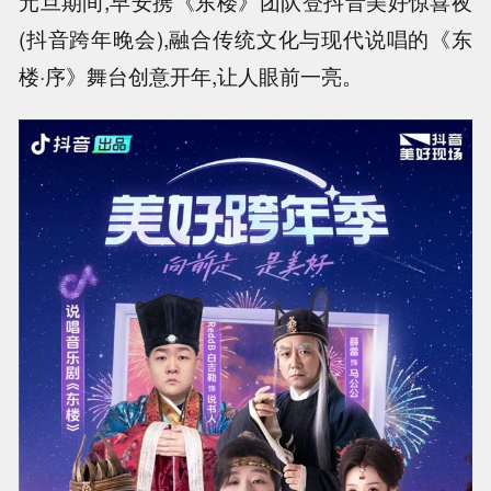
元旦期间,早安携《东楼》团队登抖音美好惊喜夜
(抖音跨年晚会),融合传统文化与现代说唱的《东
楼·序》舞台创意开年,让人眼前一亮。