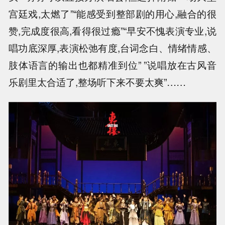
宫廷戏,太燃了”“能感受到整部剧的用心,融合的很
赞,完成度很高,看得很过瘾”“早安不愧表演专业,说
唱功底深厚,表演松弛有度,台词念白、情绪情感、
肢体语言的输出也都精准到位” ”说唱放在古风音
乐剧里太合适了,整场听下来不要太爽”……