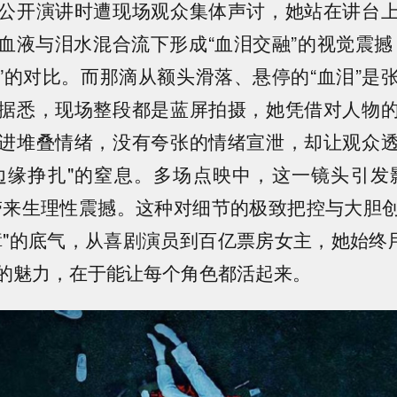
公开演讲时遭现场观众集体声讨，她站在讲台
血液与泪水混合流下形成“血泪交融”的视觉震撼
”的对比。而那滴从额头滑落、悬停的“血泪”是
据悉，现场整段都是蓝屏拍摄，她凭借对人物
进堆叠情绪，没有夸张的情绪宣泄，却让观众
边缘挣扎"的窒息。多场点映中，这一镜头引发
带来生理性震撼。这种对细节的极致把控与大胆
障"的底气，从喜剧演员到百亿票房女主，她始终用
的魅力，在于能让每个角色都活起来。