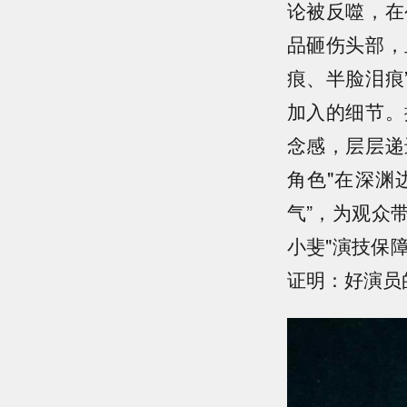
论被反噬，在
品砸伤头部，
痕、半脸泪痕
加入的细节。
念感，层层递
角色"在深渊
气”，为观众
小斐"演技保
证明：好演员