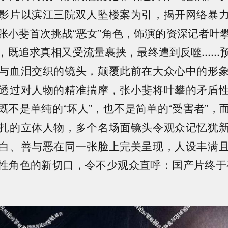
影片以滨江三院双人坠楼案为引，揭开网络暴
张小斐首次挑战“恶女”角色，饰演的资深记者叶
既追求真相又受流量裹挟，最终遭到反噬.....
与血泪交织的镜头，颠覆此前在大众心中的形
透过对人物的精准揣摩，张小斐将叶攀的矛盾
既不是单纯的“坏人”，也不是简单的“受害者”，
扎的立体人物，多个名场面镜头令观众记忆犹
白、善与恶在同一张脸上完美呈现，人设丰满
性角色的新切口，令不少观众直呼：国产片终于