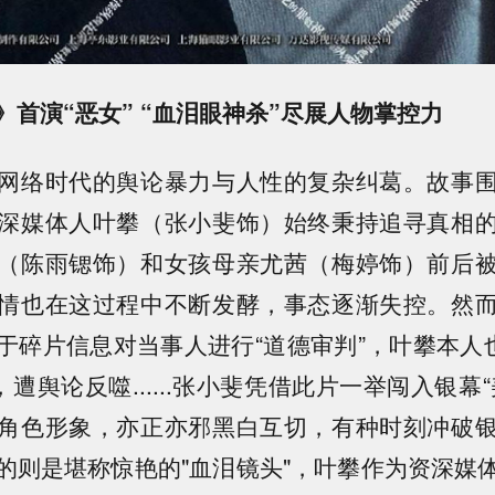
》首演“恶女” “血泪眼神杀”尽展人物掌控力
网络时代的舆论暴力与人性的复杂纠葛。故事
深媒体人叶攀（张小斐饰）始终秉持追寻真相
（陈雨锶饰）和女孩母亲尤茜（梅婷饰）前后
情也在这过程中不断发酵，事态逐渐失控。然
于碎片信息对当事人进行“道德审判”，叶攀本人也
，遭舆论反噬......张小斐凭借此片一举闯入银幕
角色形象，亦正亦邪黑白互切，有种时刻冲破
的则是堪称惊艳的"血泪镜头"，叶攀作为资深媒