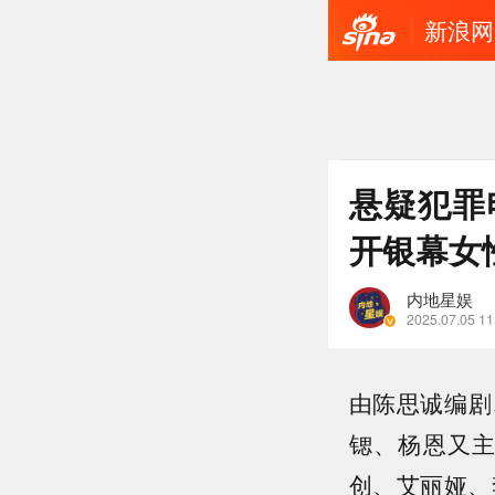
新浪网
悬疑犯罪
开银幕女
内地星娱
2025.07.05 11
由陈思诚编剧
锶、杨恩又
创、艾丽娅、