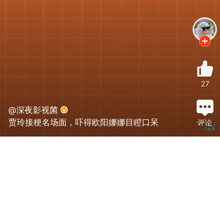
27
@深夜影视菌
贾玲接梗名场面，吓得欧阳娜娜目瞪口呆
评论