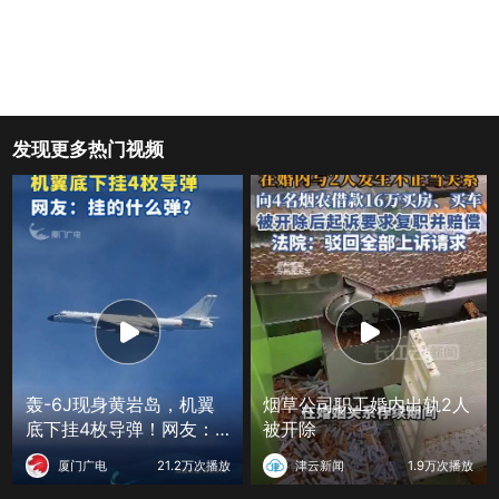
发现更多热门视频
轰-6J现身黄岩岛，机翼
烟草公司职工婚内出轨2人
底下挂4枚导弹！网友：
被开除
挂的什么弹？
厦门广电
21.2万次播放
津云新闻
1.9万次播放