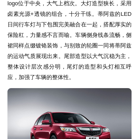
logo位于中央，大气上档次。大灯造型狭长，采用
卤素光源+透镜的组合，十分干练。蒂阿兹的LED
日间行车灯
与下包围完美融合在一起，搭配厚实的
保险杠，力量感不言而喻。车辆侧身线条流畅，侧
裙同样点缀镀铬装饰，与别致的轮圈一同将蒂阿兹
的运动气质展现出来。尾部造型以大气沉稳为主，
整体设计层次感分明，尾灯的造型和头灯相互呼
应，加强了车辆的整体性。