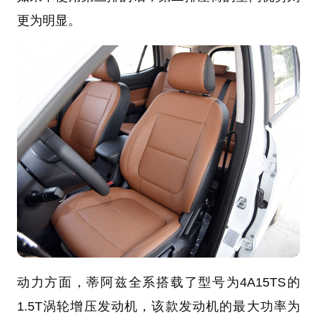
更为明显。
动力方面，蒂阿兹全系搭载了型号为4
A1
5TS的
1.5T
涡轮增压发动机
，该款
发动机
的
最大功率
为