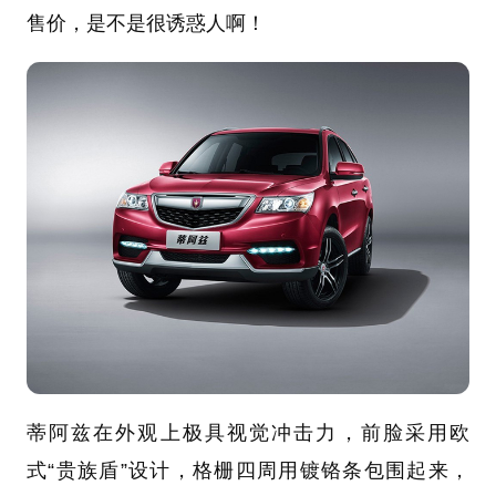
售价，
是不是很诱惑人啊！
蒂阿兹在外观上极具视觉冲击力，前脸采用欧
式“贵族盾”设计，格栅四周用镀铬条包围起来，