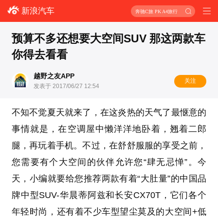
新浪汽车
奔驰C旅 PK A4旅行
预算不多还想要大空间SUV 那这两款车
你得去看看
越野之友APP
关注
发表于 2017/06/27 12:54
不知不觉夏天就来了，在这炎热的天气了最惬意的
事情就是，在空调屋中
懒洋洋地卧着，翘着二郎
腿，再玩着手机。不过，在舒舒服服的享受之前，
您需要有个大空间的伙伴允许您“肆无忌惮”。
今
天，小编
就要给您推荐
两
款有着“大肚量”的中国品
牌中型SUV
-华晨
蒂阿兹
和
长安CX70T，它们各个
年轻时尚，还有着不少车型望尘莫及的大空间+低