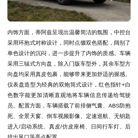
内饰方面，蒂阿兹呈现出温馨简洁的氛围，中控台
采用环抱式对称设计，同时点缀双色搭配，阔别了
单色设计的沉闷，进一步提升了内饰的质感。车辆
采用三辐式方向盘，除入门版车型外，其余车型方
向盘均采用真皮包裹，能够带来更加舒适的握感。
仪表盘造型为经典的双炮筒式设计，红色指针+白
色数字能更加清晰直观地将车辆信息传递给驾驶
员。配置方面，车辆搭载了
前排侧气囊
、
ABS防抱
死
、
全景天窗
、
倒车视频影像
、
定速巡航
、无钥匙
进入/启动系统、真皮/
仿皮座椅
、日间行车灯、
后
排出风口
等亮点配置。