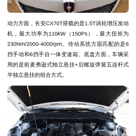
动力方面，长安CX70T搭载的是1.5T
涡轮增压发动
机
，
最大功率
为110kW（150Ps），
最大扭矩
为
230Nm/2000-4000rpm。传动系统方面匹配的是6
挡手动和6挡手自一体变速箱。底盘方面，车辆采
用的是前麦弗逊式独立悬挂+后螺旋弹簧五连杆式
半独立悬挂的组合方式。