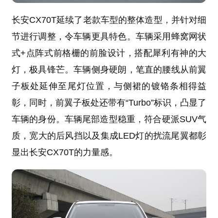
长安CX70T延续了老款车型的整体造型，并针对细
节进行调整，令车辆更具特色。车辆采用蜂窝网状
式+点阵式前格栅的前脸设计，搭配犀利有神的大
灯，极具锋芒。车辆侧身硬朗，笔直的腰线从前翼
子板处延伸至尾灯位置，与侧裙的镀铬条相得益
彰，同时，前翼子板处还带有“
Turbo
”标识，凸显了
车辆的身份。车辆尾部造型稳重，符合硬派SUV气
质，宽大的后风挡以及集成LED灯的扰流
尾翼
都彰
显出长安CX70T的力量感。