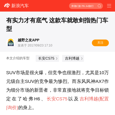
新浪汽车
奔驰C旅 PK A4旅行
有实力才有底气 这款车就敢剑指热门车
型
越野之友APP
关注
发表于 2017/09/23 17:10
长安CS75
吉利博越
本文介绍的车型
SUV市场是很火爆，但竞争也很激烈，尤其是10万
元级自主SUV的竞争最为惨烈。而东风风神AX7作
为细分市场的新晋者，非常直接地就将竞争目标锁
定在了哈弗H6、
长安CS75
以及
吉利博越
(配置
|询价)
的身上。