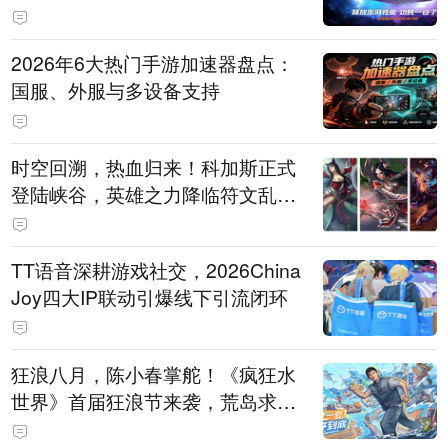
打造旗舰供电方案
2026年6大热门手游加速器盘点：
国服、外服与多设备支持
时空回溯，热血归来！科加斯正式
登陆峡谷，英雄之力降临符文乱
斗！
TT语音深耕游戏社交，2026China
Joy四大IP联动引爆线下引流闭环
狂浪八月，陈小春掌舵！《疯狂水
世界》首届狂浪节来袭，荒岛求生
直播即将开启