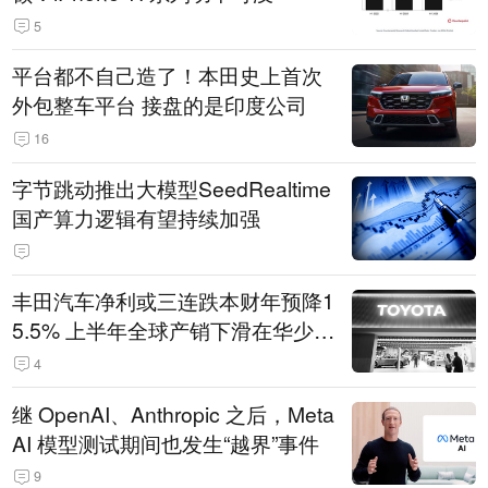
5
平台都不自己造了！本田史上首次
外包整车平台 接盘的是印度公司
16
字节跳动推出大模型SeedRealtime
国产算力逻辑有望持续加强
丰田汽车净利或三连跌本财年预降1
5.5% 上半年全球产销下滑在华少卖
14.3万辆
4
继 OpenAI、Anthropic 之后，Meta
AI 模型测试期间也发生“越界”事件
9