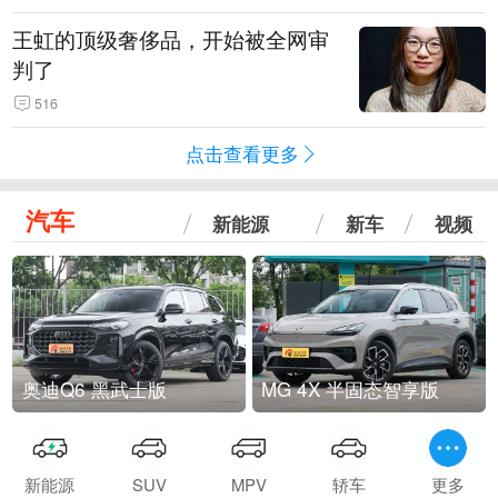
王虹的顶级奢侈品，开始被全网审
判了
516
点击查看更多
汽车
新能源
新车
视频
奥迪Q6 黑武士版
MG 4X 半固态智享版
新能源
SUV
MPV
轿车
更多