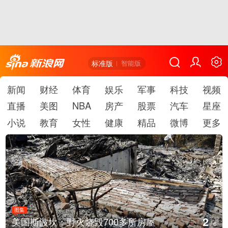
标准版
智能版
新闻
财经
体育
娱乐
军事
科技
视频
直播
美图
NBA
房产
股票
汽车
星座
小说
教育
女性
健康
精品
微博
更多
图集
2
美国斯波坎：野火烧毁700多所房屋
/
6