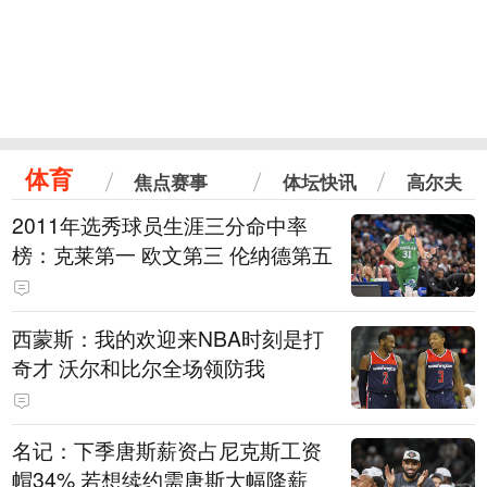
体育
焦点赛事
体坛快讯
高尔夫
2011年选秀球员生涯三分命中率
榜：克莱第一 欧文第三 伦纳德第五
西蒙斯：我的欢迎来NBA时刻是打
奇才 沃尔和比尔全场领防我
名记：下季唐斯薪资占尼克斯工资
帽34% 若想续约需唐斯大幅降薪