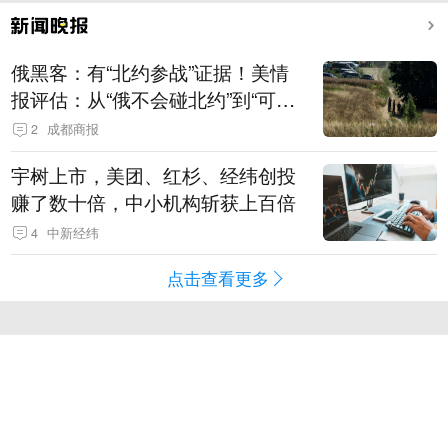
俄黑客：有“北约参战”证据！美情
报评估：从“俄不会碰北约”到“可能
发动有限攻击”
2
成都商报
宇树上市，美团、红杉、经纬创投
赚了数十倍，中小机构斩获上百倍
4
中新经纬
点击查看更多