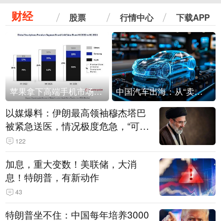
财经
股票
行情中心
下载APP
苹果拿下高端手机市场65%的份额：iPhone 17系列功不可没
中国汽车出海：从“卖出去”到“走进去”
以媒爆料：伊朗最高领袖穆杰塔巴
被紧急送医，情况极度危急，“可能
随时会死去”
122
加息，重大变数！美联储，大消
息！特朗普，有新动作
43
特朗普坐不住：中国每年培养3000