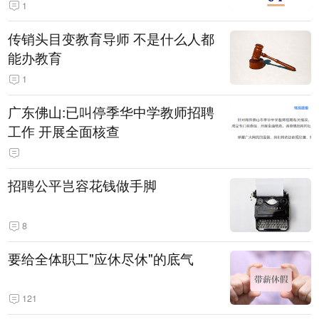
1
传销头目变教育导师 不是什么人都
能办教育
1
广东佛山:已叫停季华中学教师招聘
工作 开展全面核查
招聘公平岂容花钱做手脚
8
要给全体职工"应休尽休"的底气
121