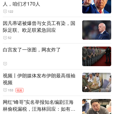
人，咱们才170人
122
因凡蒂诺被爆曾与女员工有染，国
际足联、欧足联紧急回应
52
白宫发了一张图，网友炸了
视频丨伊朗媒体发布伊朗最高领袖
视频
153
视频
网红“峰哥”实名举报知名编剧汪海
林偷税漏税，汪海林回应：如有违