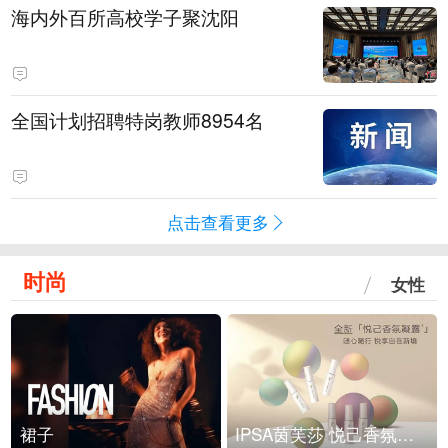
海内外百所高校学子聚沈阳
全国计划招聘特岗教师8954名
点击查看更多
时尚
女性
裙子
IPSA茵芙莎 悦己香氛凝露上市