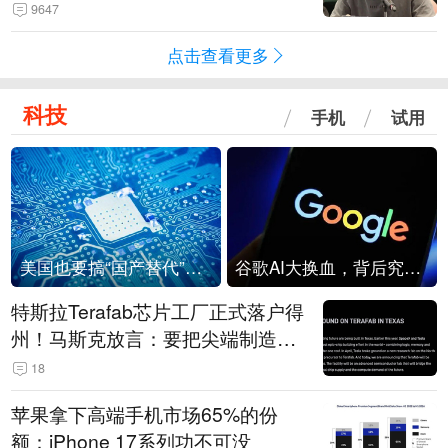
法行为，相关机构自会进行评判和
9647
处理
点击查看更多
科技
手机
试用
美国也要搞“国产替代”？先算清三笔账
谷歌AI大换血，背后究竟发生了什么？
特斯拉Terafab芯片工厂正式落户得
州！马斯克放言：要把尖端制造带
回美国
18
苹果拿下高端手机市场65%的份
额：iPhone 17系列功不可没