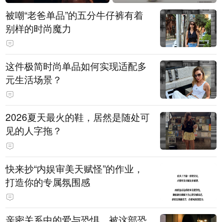
被嘲“老爸单品”的五分牛仔裤有着
别样的时尚魔力
这件极简时尚单品如何实现适配多
元生活场景？
2026夏天最火的鞋，居然是随处可
见的人字拖？
快来抄“内娱审美天赋怪”的作业，
打造你的专属氛围感
亲密关系中的爱与恐惧，被这部恐