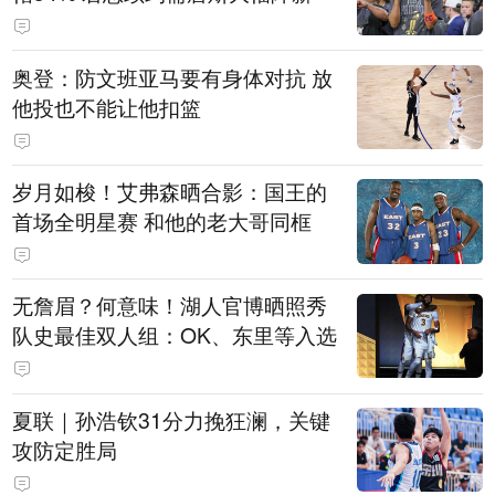
奥登：防文班亚马要有身体对抗 放
他投也不能让他扣篮
岁月如梭！艾弗森晒合影：国王的
首场全明星赛 和他的老大哥同框
无詹眉？何意味！湖人官博晒照秀
队史最佳双人组：OK、东里等入选
夏联｜孙浩钦31分力挽狂澜，关键
攻防定胜局