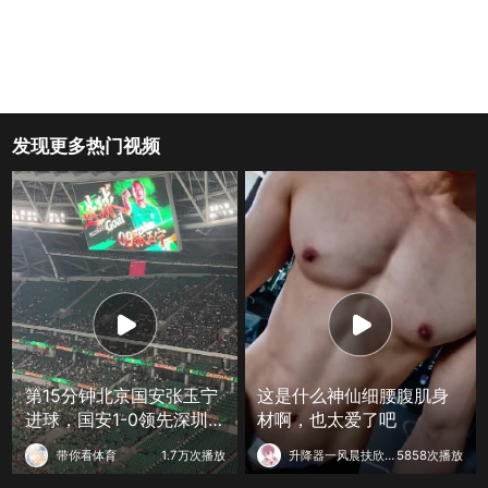
发现更多热门视频
第15分钟北京国安张玉宁
这是什么神仙细腰腹肌身
进球，国安1-0领先深圳新
材啊，也太爱了吧
鹏城
带你看体育
1.7万次播放
升降器一风晨扶欣況
5858次播放