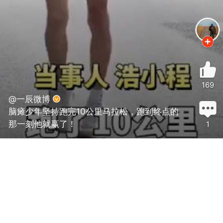
169
@一辰微博
脑瘫少年坚持跑完10公里马拉松，跑到终点的
那一刻他就赢了！
1