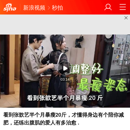
新浪视频
秒拍
03:14
看到张歆艺半个月暴瘦20斤，才懂得身边有个陪你减