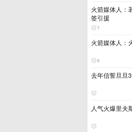
火箭媒体人：若
签引援
7
火箭媒体人：
6
去年信誓旦旦3
人气火爆里夫