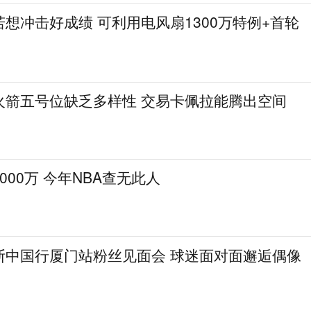
想冲击好成绩 可利用电风扇1300万特例+首轮
火箭五号位缺乏多样性 交易卡佩拉能腾出空间
000万 今年NBA查无此人
斯中国行厦门站粉丝见面会 球迷面对面邂逅偶像