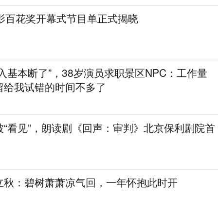
电影百花奖开幕式节目单正式揭晓
入基本断了”，38岁演员求职景区NPC：工作量
留给我试错的时间不多了
被“看见”，朗读剧《回声：审判》北京保利剧院首
立秋：碧树萧萧凉气回，一年怀抱此时开