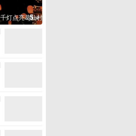
图集
5
上海：七彩稻田画迎最佳观赏期
/
6