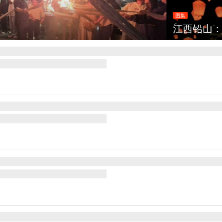
灯点亮葛仙村