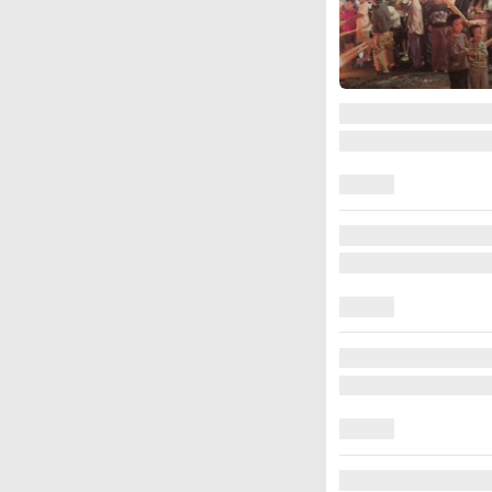
图集
江西铅山：千