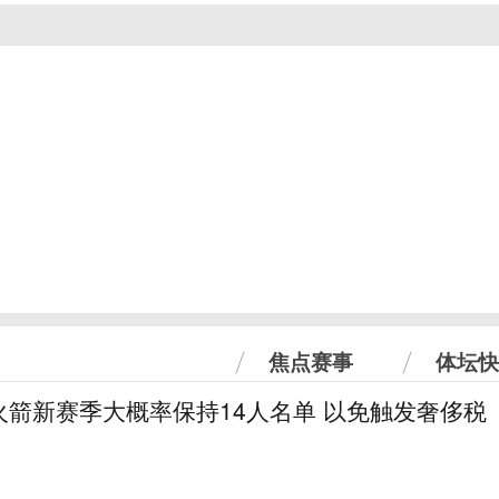
焦点赛事
体坛快
火箭新赛季大概率保持14人名单 以免触发奢侈税