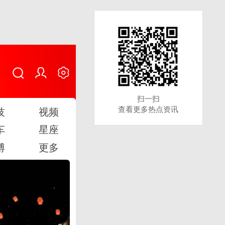
扫一扫
扫一扫
查看更多热点资讯
查看更多热点资讯
技
视频
车
星座
博
更多