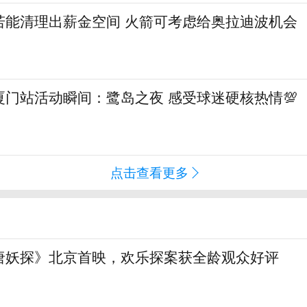
若能清理出薪金空间 火箭可考虑给奥拉迪波机会
门站活动瞬间：鹭岛之夜 感受球迷硬核热情💯
点击查看更多
唐妖探》北京首映，欢乐探案获全龄观众好评