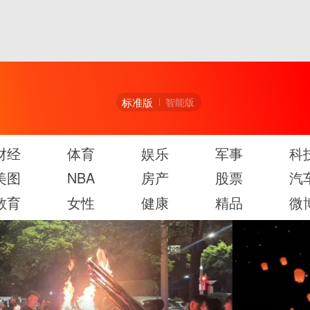
标准版
智能版
财经
体育
娱乐
军事
科
美图
NBA
房产
股票
汽
教育
女性
健康
精品
微