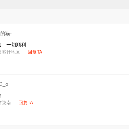
的猫-
油，一切顺利
疆喀什地区
回复TA
_o
油
肃陇南
回复TA