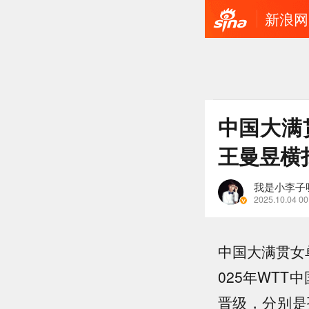
新浪网
中国大满
王曼昱横
我是小李子
2025.10.04 00
中国大满贯女
025年WTT
晋级，分别是