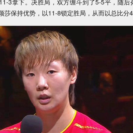
11-3拿下。决胜局，双方缠斗到了5-5平，随后
莎保持优势，以11-8锁定胜局，从而以总比分4