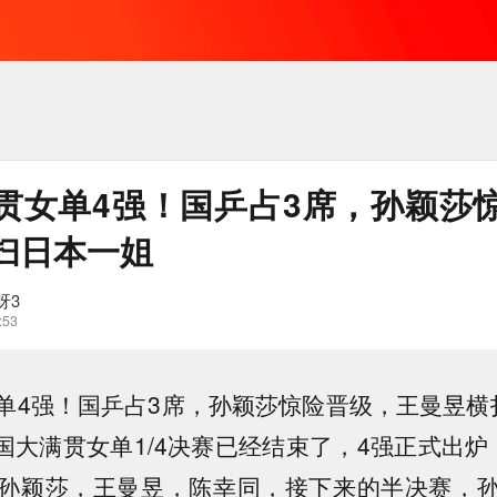
贯女单4强！国乒占3席，孙颖莎
扫日本一姐
呀3
:53
单4强！国乒占3席，孙颖莎惊险晋级，王曼昱横
中国大满贯女单1/4决赛已经结束了，4强正式出
孙颖莎，王曼昱，陈幸同，接下来的半决赛，