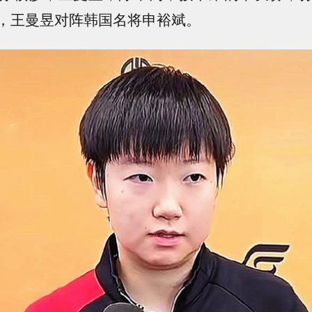
，王曼昱对阵韩国名将申裕斌。