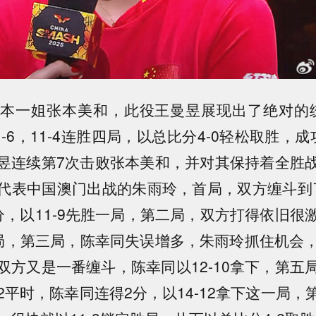
本一姐张本美和，此役王曼昱展现出了绝对的统
，11-6，11-4连胜四局，以总比分4-0轻松取胜，
昱连续第7次击败张本美和，并对其保持着全胜
代表中国澳门出战的朱雨玲，首局，双方缠斗到了
分，以11-9先胜一局，第二局，双方打得依旧很
一局，第三局，陈幸同失误增多，朱雨玲抓住机会，
双方又是一番缠斗，陈幸同以12-10拿下，第五
12平时，陈幸同连得2分，以14-12拿下这一局