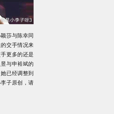
孙颖莎与陈幸同
往的交手情况来
交手更多的还是
曼昱与申裕斌的
，她已经调整到
小李子原创，请