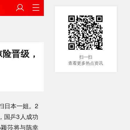
惊险晋级，
扫一扫
查看更多热点资讯
扫日本一姐。2
炉，国乒3人成功
孙颖莎将与陈幸