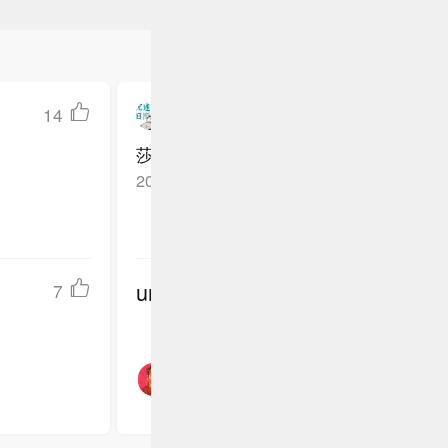
14
亓幺幺幺
莎莎加油，健康涨球
上海
回复TA
2025-10-04
undefined
7