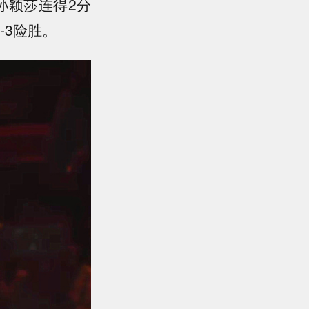
孙颖莎连得2分
-3险胜。