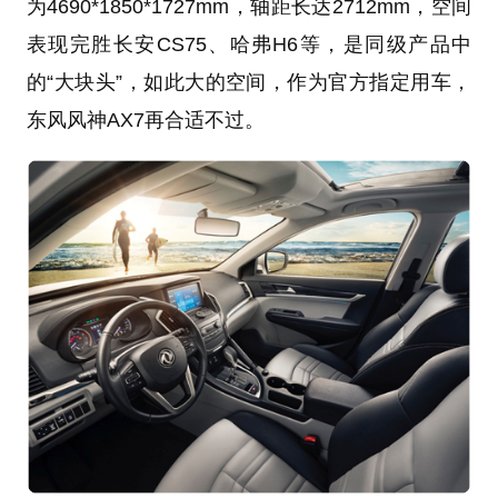
为4690*1850*1727mm，轴距长达2712mm，空间
表现完胜长安CS75、哈弗H6等，是同级产品中
的“大块头”，如此大的空间，作为官方指定用车，
东风风神AX7再合适不过。