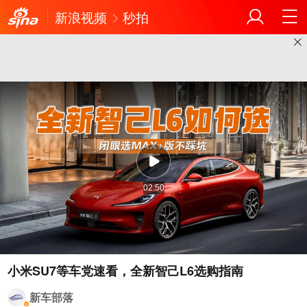
新浪视频
秒拍
02:50
小米SU7等车党速看，全新智己L6选购指南
新车部落