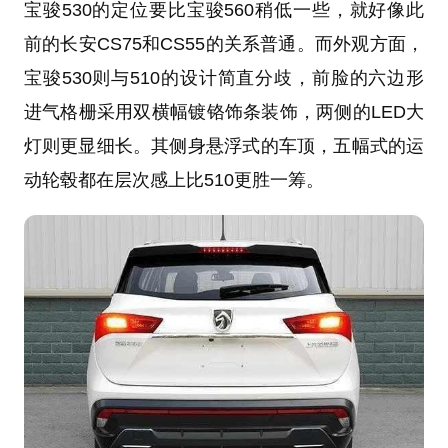
宝骏530的定位要比宝骏560稍低一些，就好像此
前的长安CS75和CS55的关系普通。而外观方面，
宝骏530则与510的设计简直分歧，前脸的六边形
进气格栅采用双横幅镀铬饰条装饰，两侧的LED大
灯则更显细长。其侧身悬浮式的车顶，五幅式的运
动轮毂都在层次感上比510更胜一筹。