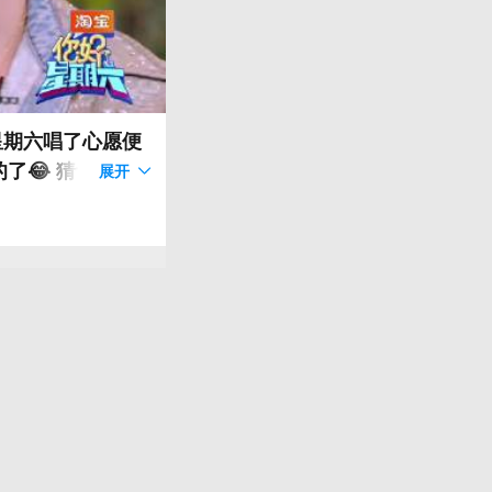
星期六唱了心愿便
了😂 猜词对暗
展开
（单纯） 哈哈哈哈