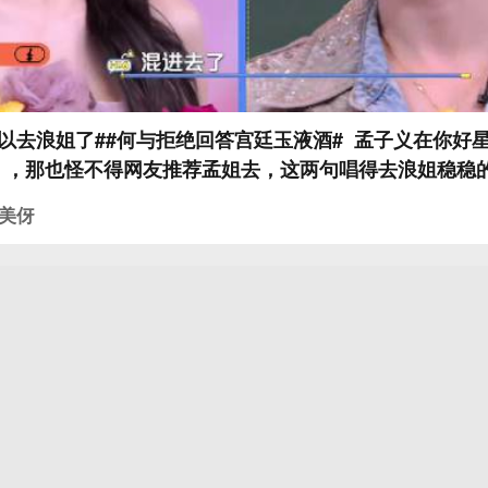
以去浪姐了##何与拒绝回答宫廷玉液酒# 孟子义在你好
，那也怪不得网友推荐孟姐去，这两句唱得去浪姐稳稳的
何与“宫廷玉液酒，多少钱一杯”，何与：我没买过这个
美伢
次的花心人吧为了任务也太拼了！！#你好星期六#