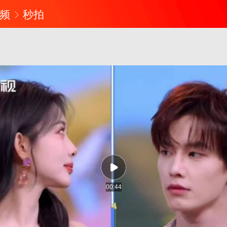
频
秒拍
00:44