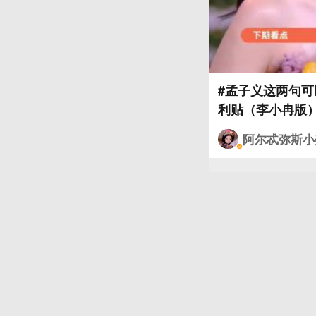
#孟子义这两句可
利贴（李小冉版）
号的时候孟子义问
阿尔忒弥斯小
哈哈何与就是这