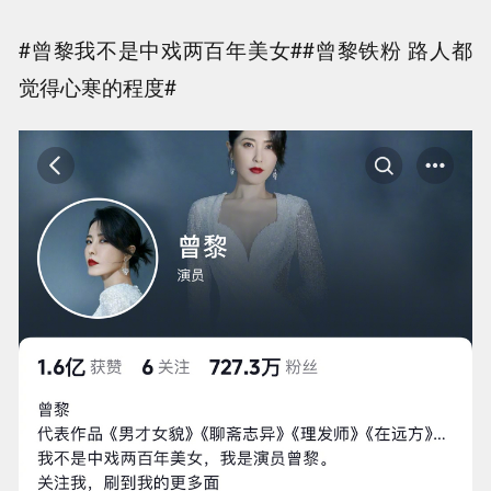
#曾黎我不是中戏两百年美女##曾黎铁粉 路人都
觉得心寒的程度#