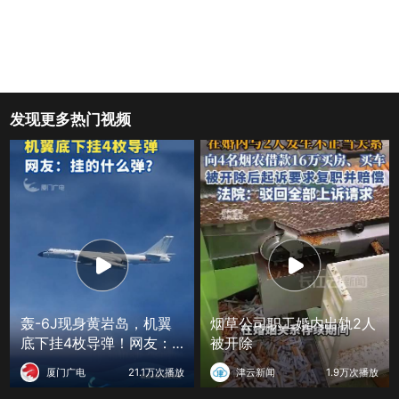
发现更多热门视频
轰-6J现身黄岩岛，机翼
烟草公司职工婚内出轨2人
底下挂4枚导弹！网友：
被开除
挂的什么弹？
厦门广电
21.1万次播放
津云新闻
1.9万次播放