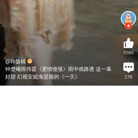
1080
@韩饭桶
钟楚曦陈伟霆《爱情慢慢》雨中戏路透 这一幕
好甜 幻视安妮海瑟薇的《一天》
274