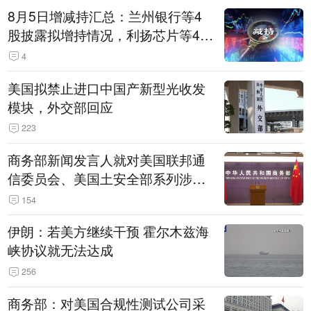
8月5日增减持汇总：兰州银行等4
股披露拟增持情况，利扬芯片等4股
拟减持（表）
4
美国拟禁止进口中国产新型光收发
模块，外交部回应
223
商务部新闻发言人就对美国联邦通
信委员会、美国土安全部系列涉华
消极措施实施反制答记者问
154
伊朗：若美方继续干预 霍尔木兹海
峡协议就无法达成
256
商务部：对美国合规性测试公司采