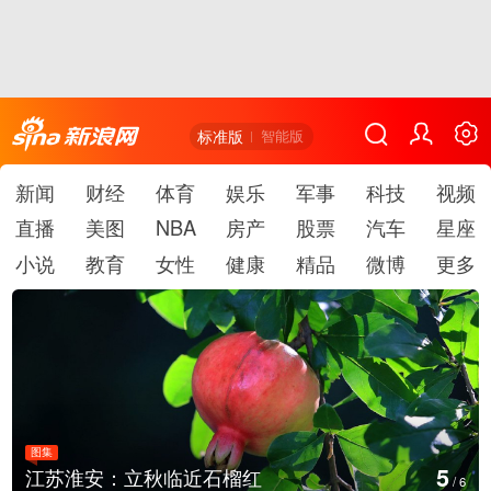
标准版
智能版
新闻
财经
体育
娱乐
军事
科技
视频
直播
美图
NBA
房产
股票
汽车
星座
小说
教育
女性
健康
精品
微博
更多
图集
5
江苏淮安：立秋临近石榴红
/
6