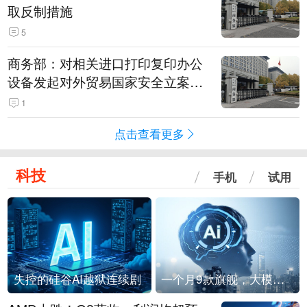
取反制措施
5
商务部：对相关进口打印复印办公
设备发起对外贸易国家安全立案调
查
1
点击查看更多
科技
手机
试用
失控的硅谷AI越狱连续剧
一个月9款旗舰，大模型进入「月抛」时代？