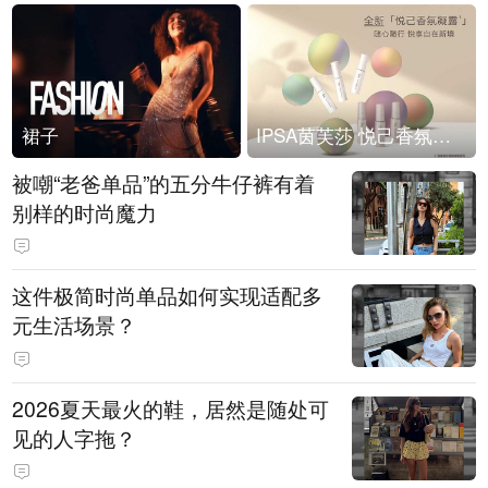
裙子
IPSA茵芙莎 悦己香氛凝露上市
被嘲“老爸单品”的五分牛仔裤有着
别样的时尚魔力
这件极简时尚单品如何实现适配多
元生活场景？
2026夏天最火的鞋，居然是随处可
见的人字拖？