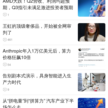
AMD大跌！Q2营收、利润均超预
期，Q3指引未满足激进投资者预期
1
王虹的顶级奢侈品，开始被全网审
判了
461
Anthropic年入1万亿美元后，算力
价格狂飙10倍
54
告别剧本式演示，具身智能进入生
产力时代
9
从“拼电量”到“拼算力” 汽车产业下半
场怎么走