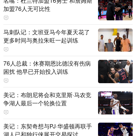
名嘴：杜兰特加盟16勇士 和詹姆斯
加盟76人无可比性
马刺队记：文班亚马今年夏天花了
更多时间与奥拉朱旺一起训练
76人总裁：休赛期恩比德没有伤病
困扰 他早已开始投入训练
美记：布朗尼将会和克里斯·马农竞
争湖人最后一个轮换位置
美记：东契奇想与PJ·华盛顿再联手
湖人已和独行侠展开交易探讨