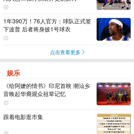
1年390万！76人官方：球队正式签
下波普 后者将身披1号球衣
点击查看更多
娱乐
《给阿嬷的情书》印尼首映 潮汕乡
音唤起华裔观众祖辈记忆
跟着电影逛市集