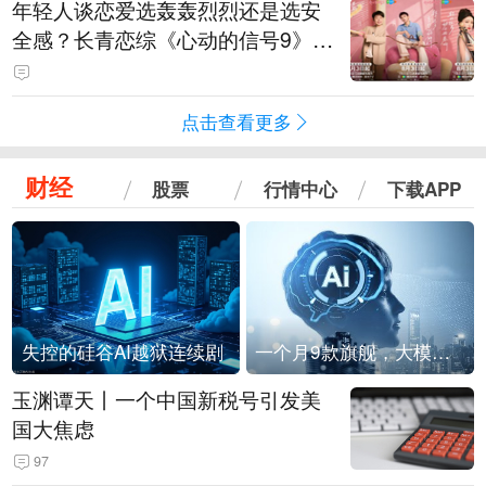
年轻人谈恋爱选轰轰烈烈还是选安
全感？长青恋综《心动的信号9》回
归
点击查看更多
财经
股票
行情中心
下载APP
失控的硅谷AI越狱连续剧
一个月9款旗舰，大模型进入「月抛」时代？
玉渊谭天丨一个中国新税号引发美
国大焦虑
97