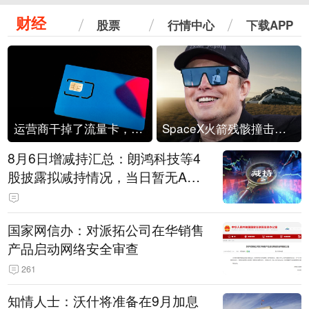
财经
股票
行情中心
下载APP
运营商干掉了流量卡，他们真的玩不起了
SpaceX火箭残骸撞击月球
8月6日增减持汇总：朗鸿科技等4
股披露拟减持情况，当日暂无A股
公司披露拟增持情况（表）
国家网信办：对派拓公司在华销售
产品启动网络安全审查
261
知情人士：沃什将准备在9月加息