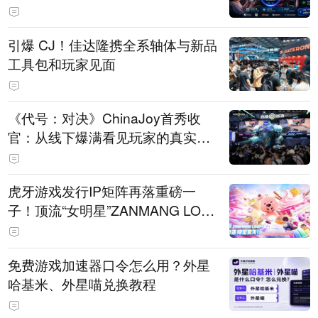
引爆 CJ！佳达隆携全系轴体与新品
工具包和玩家见面
《代号：对决》ChinaJoy首秀收
官：从线下爆满看见玩家的真实期
待
虎牙游戏发行IP矩阵再落重磅一
子！顶流“女明星”ZANMANG LOO
PY 正版3D消除手游《消消奇遇》
惊喜曝光
免费游戏加速器口令怎么用？外星
哈基米、外星喵兑换教程