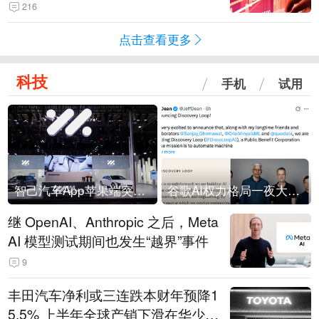
216
点击查看更多
科技
手机
试用
智己汽车App苹果端突然“下架”
谷歌AI权力格局一夜大洗牌
继 OpenAI、Anthropic 之后，Meta
AI 模型测试期间也发生“越界”事件
9
丰田汽车净利或三连跌本财年预降1
5.5% 上半年全球产销下滑在华少卖