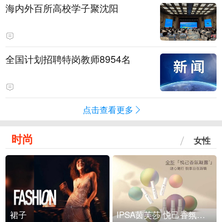
海内外百所高校学子聚沈阳
全国计划招聘特岗教师8954名
点击查看更多
时尚
女性
裙子
IPSA茵芙莎 悦己香氛凝露上市