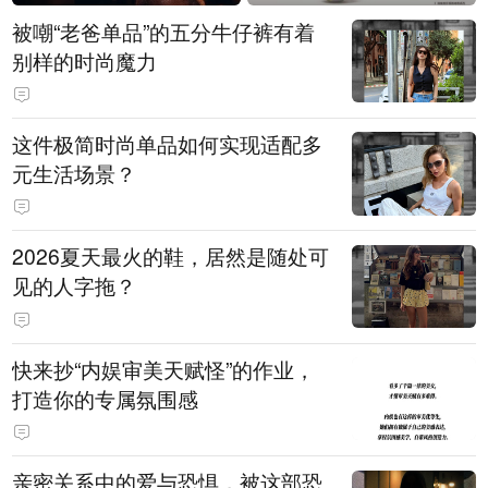
被嘲“老爸单品”的五分牛仔裤有着
别样的时尚魔力
这件极简时尚单品如何实现适配多
元生活场景？
2026夏天最火的鞋，居然是随处可
见的人字拖？
快来抄“内娱审美天赋怪”的作业，
打造你的专属氛围感
亲密关系中的爱与恐惧，被这部恐