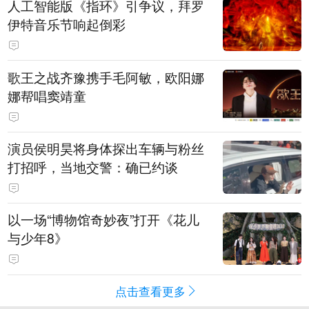
人工智能版《指环》引争议，拜罗
伊特音乐节响起倒彩
歌王之战齐豫携手毛阿敏，欧阳娜
娜帮唱窦靖童
演员侯明昊将身体探出车辆与粉丝
打招呼，当地交警：确已约谈
以一场“博物馆奇妙夜”打开《花儿
与少年8》
点击查看更多