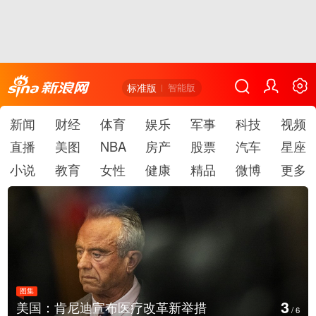
标准版
智能版
新闻
财经
体育
娱乐
军事
科技
视频
直播
美图
NBA
房产
股票
汽车
星座
小说
教育
女性
健康
精品
微博
更多
图集
4
美国：肯尼迪宣布医疗改革新举措
/
6