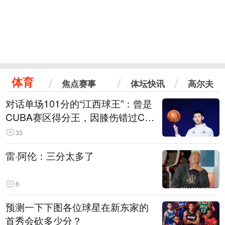
体育
焦点赛事
体坛快讯
高尔夫
对话单场101分的“江西球王”：曾是
CUBA赛区得分王，因膝伤错过CB
A选秀
33
雷·阿伦：三分太多了
6
预测一下下图各位球星在新东家的
首秀会砍多少分？