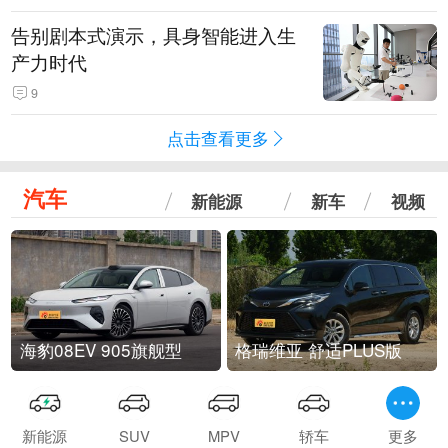
告别剧本式演示，具身智能进入生
产力时代
9
点击查看更多
汽车
新能源
新车
视频
海豹08EV 905旗舰型
格瑞维亚 舒适PLUS版
新能源
SUV
MPV
轿车
更多