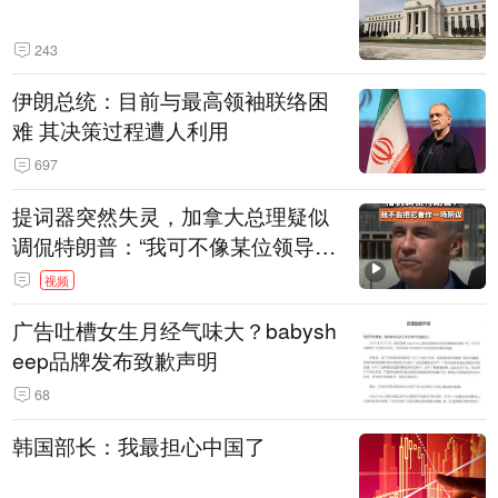
243
伊朗总统：目前与最高领袖联络困
难 其决策过程遭人利用
697
提词器突然失灵，加拿大总理疑似
调侃特朗普：“我可不像某位领导
人，把这当成一场阴谋”，全场哄笑
视频
广告吐槽女生月经气味大？babysh
eep品牌发布致歉声明
68
韩国部长：我最担心中国了