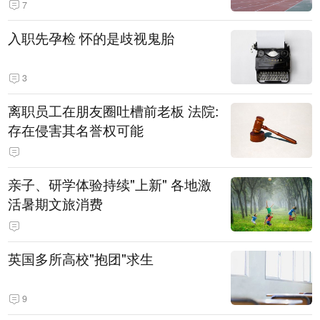
7
入职先孕检 怀的是歧视鬼胎
3
离职员工在朋友圈吐槽前老板 法院:
存在侵害其名誉权可能
亲子、研学体验持续"上新" 各地激
活暑期文旅消费
英国多所高校"抱团"求生
9