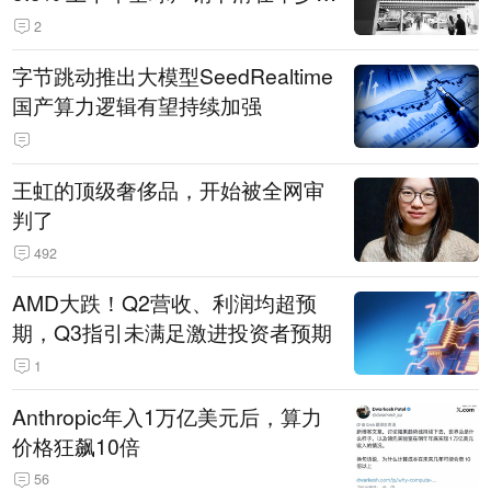
14.3万辆
2
字节跳动推出大模型SeedRealtime
国产算力逻辑有望持续加强
王虹的顶级奢侈品，开始被全网审
判了
492
AMD大跌！Q2营收、利润均超预
期，Q3指引未满足激进投资者预期
1
Anthropic年入1万亿美元后，算力
价格狂飙10倍
56