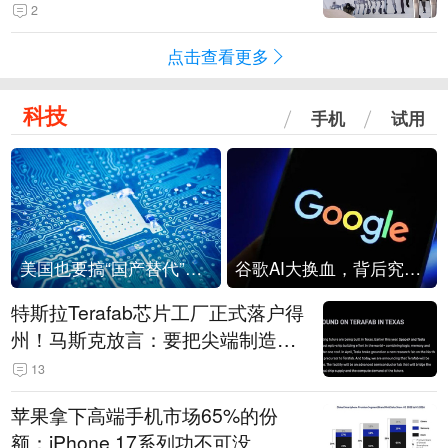
2
点击查看更多
科技
手机
试用
美国也要搞“国产替代”？先算清三笔账
谷歌AI大换血，背后究竟发生了什么？
特斯拉Terafab芯片工厂正式落户得
州！马斯克放言：要把尖端制造带
回美国
13
苹果拿下高端手机市场65%的份
额：iPhone 17系列功不可没