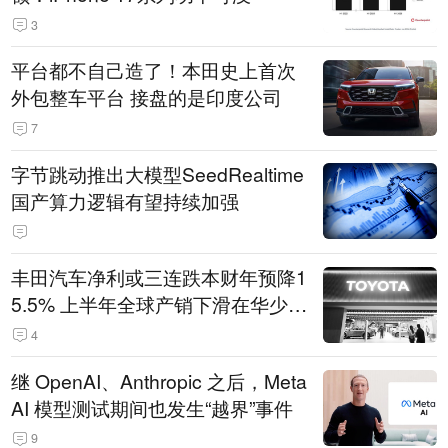
3
平台都不自己造了！本田史上首次
外包整车平台 接盘的是印度公司
7
字节跳动推出大模型SeedRealtime
国产算力逻辑有望持续加强
丰田汽车净利或三连跌本财年预降1
5.5% 上半年全球产销下滑在华少卖
14.3万辆
4
继 OpenAI、Anthropic 之后，Meta
AI 模型测试期间也发生“越界”事件
9