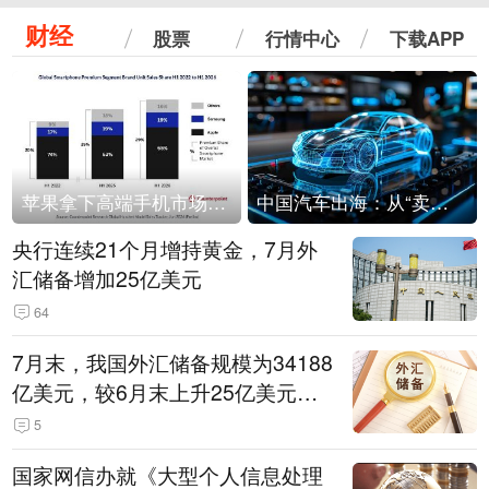
财经
股票
行情中心
下载APP
苹果拿下高端手机市场65%的份额：iPhone 17系列功不可没
中国汽车出海：从“卖出去”到“走进去”
央行连续21个月增持黄金，7月外
汇储备增加25亿美元
64
7月末，我国外汇储备规模为34188
亿美元，较6月末上升25亿美元，
升幅为0.07%
5
国家网信办就《大型个人信息处理