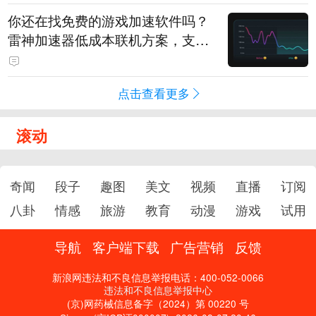
你还在找免费的游戏加速软件吗？
雷神加速器低成本联机方案，支持
免费试用
点击查看更多
滚动
奇闻
段子
趣图
美文
视频
直播
订阅
八卦
情感
旅游
教育
动漫
游戏
试用
导航
客户端下载
广告营销
反馈
新浪网违法和不良信息举报电话：400-052-0066
违法和不良信息举报中心
(京)网药械信息备字（2024）第 00220 号