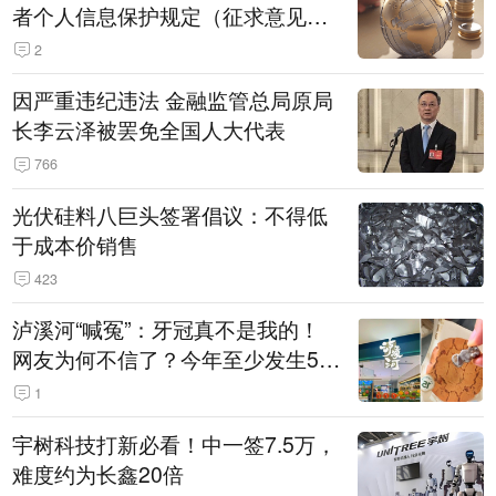
者个人信息保护规定（征求意见
稿）》公开征求意见
2
因严重违纪违法 金融监管总局原局
长李云泽被罢免全国人大代表
766
光伏硅料八巨头签署倡议：不得低
于成本价销售
423
泸溪河“喊冤”：牙冠真不是我的！
网友为何不信了？今年至少发生5
起“食品冤案”
1
宇树科技打新必看！中一签7.5万，
难度约为长鑫20倍