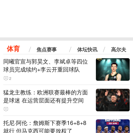
体育
焦点赛事
体坛快讯
高尔夫
同曦官宣与郭昊文、李斌卓等四位
球员完成续约+李云开重回球队
2
猛龙主教练：欧洲联赛最棒的方面
是球迷 在运营层面还有提升空间
托尼·阿伦：詹姆斯下赛季16+8+8
就行 但马克西可能要放权了