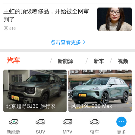
王虹的顶级奢侈品，开始被全网审
判了
516
点击查看更多
汽车
新能源
新车
视频
北京越野BJ30 旅行家
风云T9L 230 Max
新能源
SUV
MPV
轿车
更多