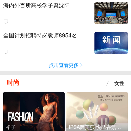
海内外百所高校学子聚沈阳
全国计划招聘特岗教师8954名
点击查看更多
时尚
女性
裙子
IPSA茵芙莎 悦己香氛凝露上市