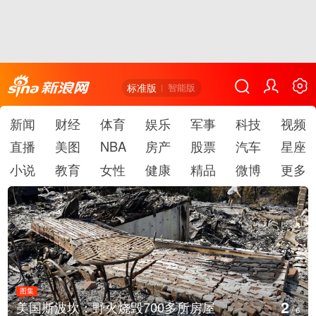
标准版
智能版
新闻
财经
体育
娱乐
军事
科技
视频
直播
美图
NBA
房产
股票
汽车
星座
小说
教育
女性
健康
精品
微博
更多
图集
2
美国斯波坎：野火烧毁700多所房屋
/
6