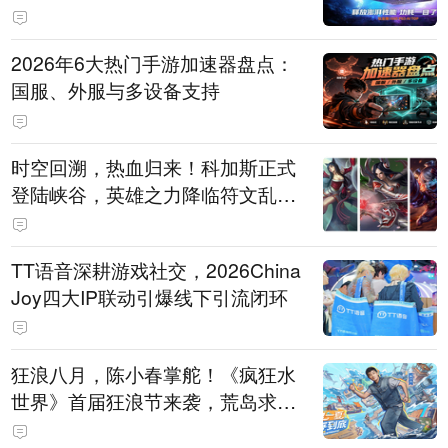
打造旗舰供电方案
2026年6大热门手游加速器盘点：
国服、外服与多设备支持
时空回溯，热血归来！科加斯正式
登陆峡谷，英雄之力降临符文乱
斗！
TT语音深耕游戏社交，2026China
Joy四大IP联动引爆线下引流闭环
狂浪八月，陈小春掌舵！《疯狂水
世界》首届狂浪节来袭，荒岛求生
直播即将开启