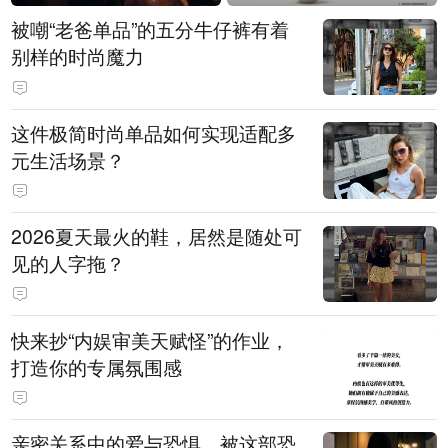
被嘲“老爸单品”的五分牛仔裤有着
别样的时尚魔力
这件极简时尚单品如何实现适配多
元生活场景？
2026夏天最火的鞋，居然是随处可
见的人字拖？
快来抄“内娱审美天赋怪”的作业，
打造你的专属氛围感
亲密关系中的爱与恐惧，被这部恐