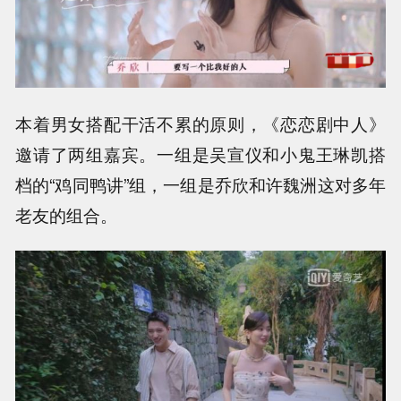
本着男女搭配干活不累的原则，《恋恋剧中人》
邀请了两组嘉宾。一组是吴宣仪和小鬼王琳凯搭
档的“鸡同鸭讲”组，一组是乔欣和许魏洲这对多年
老友的组合。