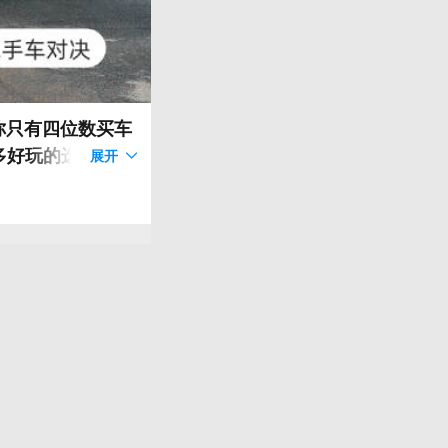
多好玩的选择，这
展开
自欧洲的老钢炮，
#汽场全开#