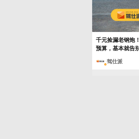
千元捡漏老钢炮！菲亚
预算，基本就告
次驾仕特辑就淘
驾仕派
在10多年后尚能饭