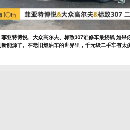
特博悦、大众高尔夫、标致307谁修车最烧钱 如果你只有四位数买车
别新能源了。在老旧燃油车的世界里，千元级二手车有太
到菲亚特博悦、标致307和第四代大众高尔夫，这三台来
否？#菲亚特博悦##大众高尔夫##标致307##大V聊车#