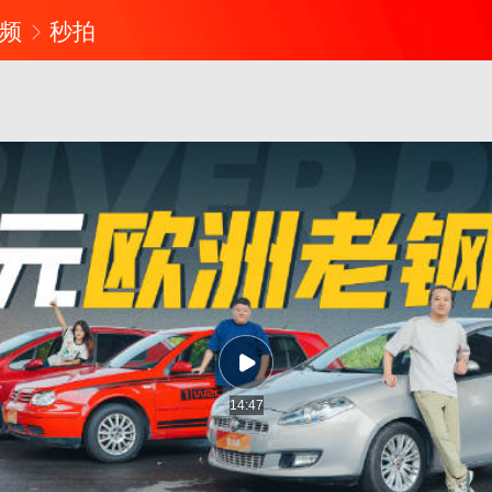
频
秒拍
14:47