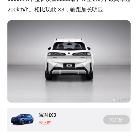
200km/h。相比现款iX3，轴距加长明显。
宝马iX3
询底价
未上市