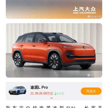
途观L Pro
询底价
21.38-26.68万元
5.67万
新车定位纯电紧凑型SUV，长宽高