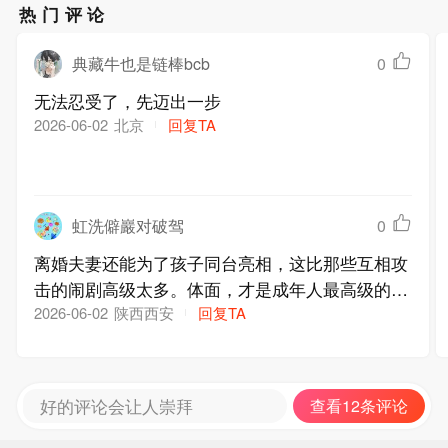
热门评论
典藏牛也是链棒bcb
0
无法忍受了，先迈出一步
北京
回复TA
2026-06-02
虹洗僻巖对破驾
0
离婚夫妻还能为了孩子同台亮相，这比那些互相攻
击的闹剧高级太多。体面，才是成年人最高级的修
养
陕西西安
回复TA
2026-06-02
好的评论会让人崇拜
查看12条评论