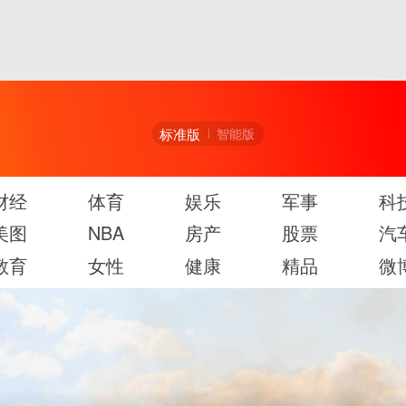
标准版
智能版
财经
体育
娱乐
军事
科
美图
NBA
房产
股票
汽
教育
女性
健康
精品
微