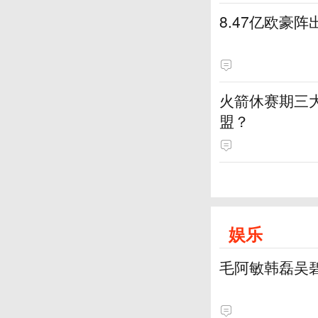
8.47亿欧豪
火箭休赛期三
盟？
娱乐
毛阿敏韩磊吴