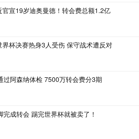
官宣19岁迪奥曼德！转会费总额1.2亿
世界杯决赛热身3人受伤 保守战术遭反对
通过阿森纳体检 7500万转会费分3期
脚完成转会 踢完世界杯就被卖了！