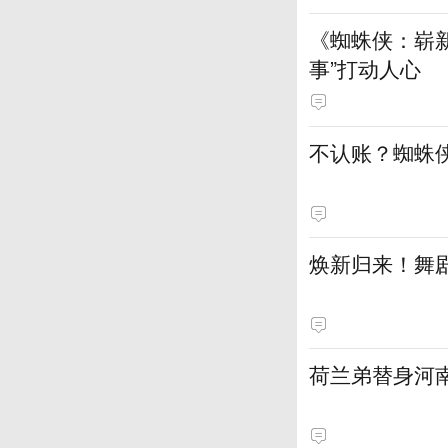
《蜘蛛侠：崭新
事”打动人心
不认账？蜘蛛
焕新归来！舞剧
荷兰弟替身河