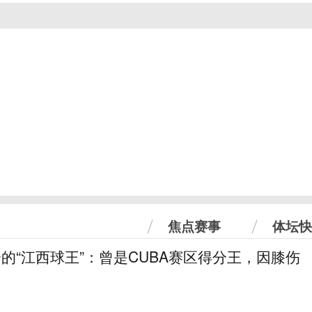
焦点赛事
体坛快
分的“江西球王”：曾是CUBA赛区得分王，因膝伤