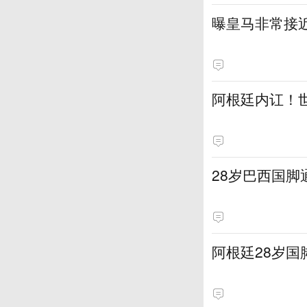
曝皇马非常接近
阿根廷内讧！
28岁巴西国脚
阿根廷28岁国