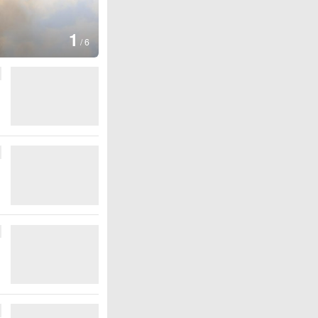
1
/
6