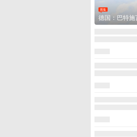
图集
德国：巴特施