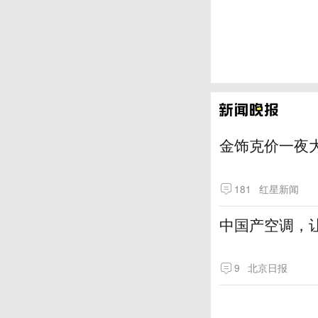
金饰克价一夜大
181
红星新闻
中国产空调，让
9
北京日报