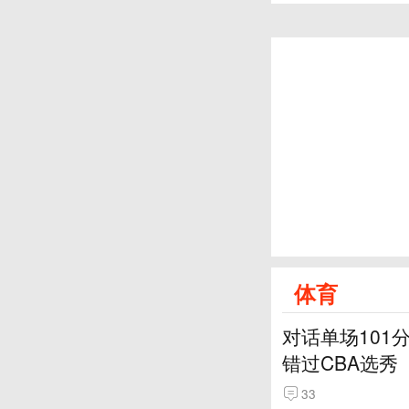
体育
对话单场101
错过CBA选秀
33