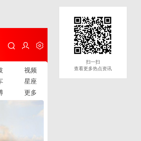
扫一扫
扫一扫
查看更多热点资讯
查看更多热点资讯
技
视频
车
星座
博
更多