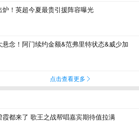
阵出炉！英超今夏最贵引援阵容曝光
大悬念！阿门续约金额&范弗里特状态&威少加
点击查看更多
碧霞都来了 歌王之战帮唱嘉宾期待值拉满