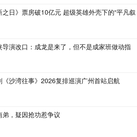
之日》票房破10亿元 超级英雄外壳下的“平凡叙
侠导演改口：成龙是来了，但不是成家班做动指
《沙湾往事》2026复排巡演广州首站启航
南弟，疑因抢功惹争议