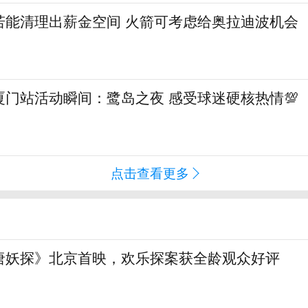
若能清理出薪金空间 火箭可考虑给奥拉迪波机会
门站活动瞬间：鹭岛之夜 感受球迷硬核热情💯
点击查看更多
唐妖探》北京首映，欢乐探案获全龄观众好评