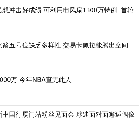
想冲击好成绩 可利用电风扇1300万特例+首轮
火箭五号位缺乏多样性 交易卡佩拉能腾出空间
000万 今年NBA查无此人
斯中国行厦门站粉丝见面会 球迷面对面邂逅偶像