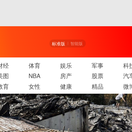
标准版
智能版
财经
体育
娱乐
军事
科
美图
NBA
房产
股票
汽
教育
女性
健康
精品
微