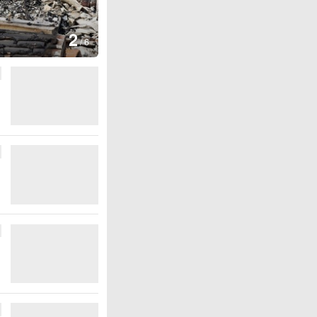
图集
2
叙利亚：大马士革发生爆炸
/
6