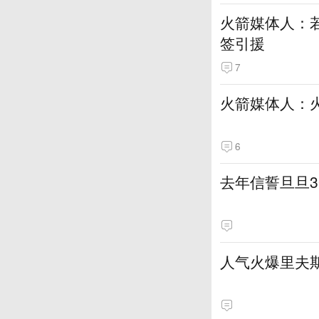
火箭媒体人：若
签引援
7
火箭媒体人：
6
去年信誓旦旦3
人气火爆里夫