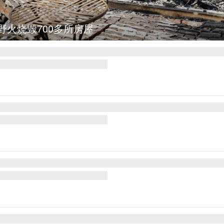
野火烧毁700多所房屋