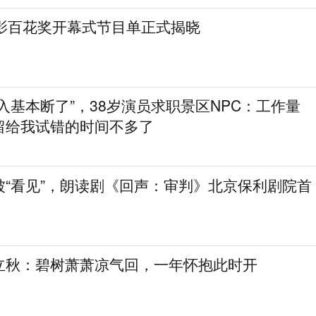
电影百花奖开幕式节目单正式揭晓
入基本断了”，38岁演员求职景区NPC：工作量
留给我试错的时间不多了
被“看见”，朗读剧《回声：审判》北京保利剧院首
立秋：碧树萧萧凉气回，一年怀抱此时开