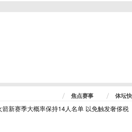
焦点赛事
体坛快
火箭新赛季大概率保持14人名单 以免触发奢侈税