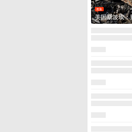
图集
美国斯波坎：