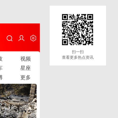
扫一扫
扫一扫
查看更多热点资讯
查看更多热点资讯
技
视频
车
星座
博
更多