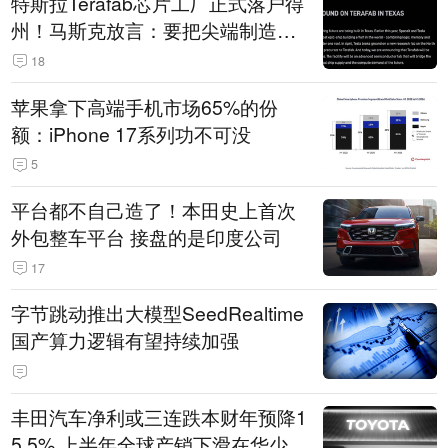
特斯拉Terafab芯片工厂正式落户得
州！马斯克放言：要把尖端制造带
回美国
18
苹果拿下高端手机市场65%的份
额：iPhone 17系列功不可没
5
平台都不自己造了！本田史上首次
外包整车平台 接盘的是印度公司
17
字节跳动推出大模型SeedRealtime
国产算力逻辑有望持续加强
丰田汽车净利或三连跌本财年预降1
5.5% 上半年全球产销下滑在华少卖