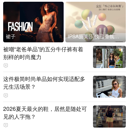
裙子
IPSA茵芙莎 悦己香氛凝露上市
被嘲“老爸单品”的五分牛仔裤有着
别样的时尚魔力
这件极简时尚单品如何实现适配多
元生活场景？
2026夏天最火的鞋，居然是随处可
见的人字拖？