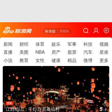
标准版
智能版
新闻
财经
体育
娱乐
军事
科技
视频
直播
美图
NBA
房产
股票
汽车
星座
小说
教育
女性
健康
精品
微博
更多
图集
5
江西铅山：千灯点亮葛仙村
/
6