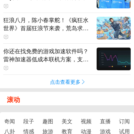
狂浪八月，陈小春掌舵！《疯狂水
世界》首届狂浪节来袭，荒岛求生
直播即将开启
你还在找免费的游戏加速软件吗？
雷神加速器低成本联机方案，支持
免费试用
点击查看更多
滚动
奇闻
段子
趣图
美文
视频
直播
订阅
八卦
情感
旅游
教育
动漫
游戏
试用