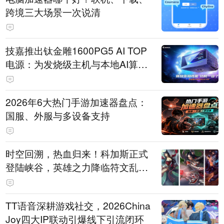
跨境三大场景一次说清
技嘉推出钛金雕1600PG5 AI TOP
电源：为发烧级主机与本地AI算力
打造旗舰供电方案
2026年6大热门手游加速器盘点：
国服、外服与多设备支持
时空回溯，热血归来！科加斯正式
登陆峡谷，英雄之力降临符文乱
斗！
TT语音深耕游戏社交，2026China
Joy四大IP联动引爆线下引流闭环