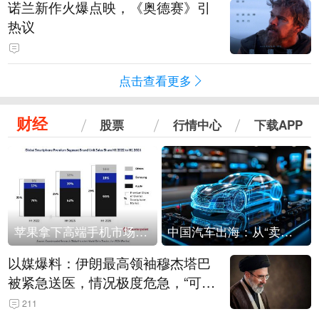
诺兰新作火爆点映，《奥德赛》引
热议
点击查看更多
财经
股票
行情中心
下载APP
苹果拿下高端手机市场65%的份额：iPhone 17系列功不可没
中国汽车出海：从“卖出去”到“走进去”
以媒爆料：伊朗最高领袖穆杰塔巴
被紧急送医，情况极度危急，“可能
随时会死去”
211