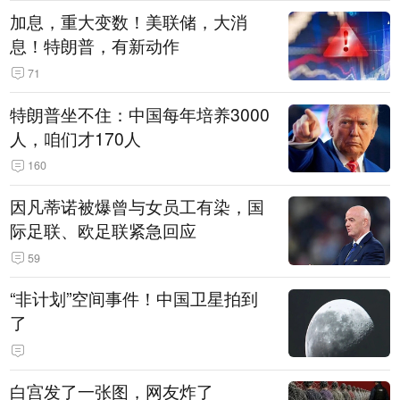
加息，重大变数！美联储，大消
息！特朗普，有新动作
71
特朗普坐不住：中国每年培养3000
人，咱们才170人
160
因凡蒂诺被爆曾与女员工有染，国
际足联、欧足联紧急回应
59
“非计划”空间事件！中国卫星拍到
了
白宫发了一张图，网友炸了