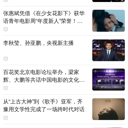
张惠斌凭借《在少女花影下》获华
语青年电影周“年度新人”荣誉！该
电影全程在广州取景，采用粤语对
白，主演均为广州本土演员
李秋莹、孙亚鹏，央视新主播
百花奖北京电影论坛举办，梁家
辉、大鹏等共话中国电影的文化建
构
从“上古大神”到《歌手》亚军，齐
豫用文学性完成了一场跨时代对话