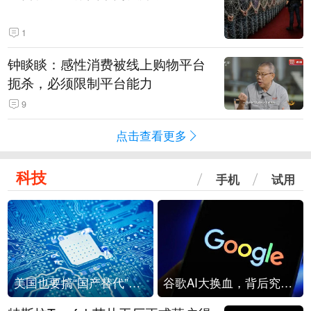
1
钟睒睒：感性消费被线上购物平台
扼杀，必须限制平台能力
9
点击查看更多
科技
手机
试用
美国也要搞“国产替代”？先算清三笔账
谷歌AI大换血，背后究竟发生了什么？