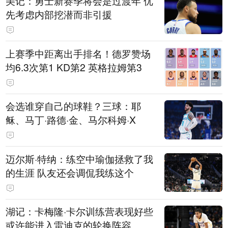
美记：勇士新赛季将会是过渡年 优
先考虑内部挖潜而非引援
上赛季中距离出手排名！德罗赞场
均6.3次第1 KD第2 英格拉姆第3
会选谁穿自己的球鞋？三球：耶
稣、马丁·路德·金、马尔科姆·X
迈尔斯·特纳：练空中瑜伽拯救了我
的生涯 队友还会调侃我练这个
湖记：卡梅隆·卡尔训练营表现好些
或许能进入雷迪克的轮换阵容