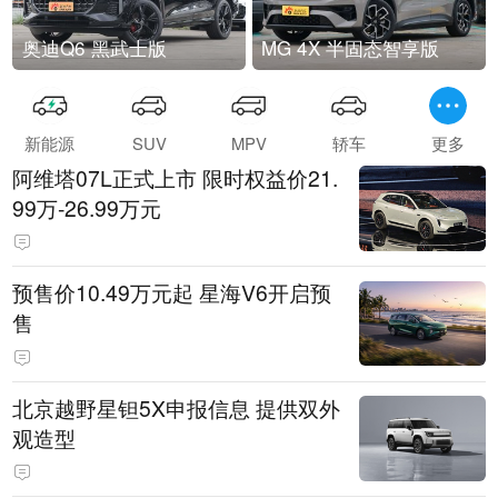
奥迪Q6 黑武士版
MG 4X 半固态智享版
新能源
SUV
MPV
轿车
更多
阿维塔07L正式上市 限时权益价21.
99万-26.99万元
预售价10.49万元起 星海V6开启预
售
北京越野星钽5X申报信息 提供双外
观造型