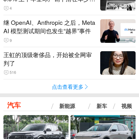
14.3万辆
4
继 OpenAI、Anthropic 之后，Meta
AI 模型测试期间也发生“越界”事件
9
王虹的顶级奢侈品，开始被全网审
判了
516
点击查看更多
汽车
新能源
新车
视频