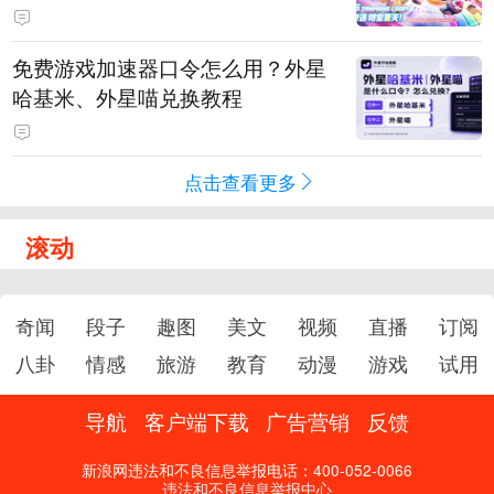
PY 正版3D消除手游《消消奇遇》
惊喜曝光
免费游戏加速器口令怎么用？外星
哈基米、外星喵兑换教程
点击查看更多
滚动
奇闻
段子
趣图
美文
视频
直播
订阅
八卦
情感
旅游
教育
动漫
游戏
试用
导航
客户端下载
广告营销
反馈
新浪网违法和不良信息举报电话：400-052-0066
违法和不良信息举报中心