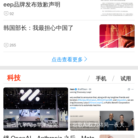
eep品牌发布致歉声明
92
韩国部长：我最担心中国了
265
点击查看更多
科技
手机
试用
智己汽车App苹果端突然“下架”
谷歌AI权力格局一夜大洗牌
继 OpenAI、Anthropic 之后，Meta