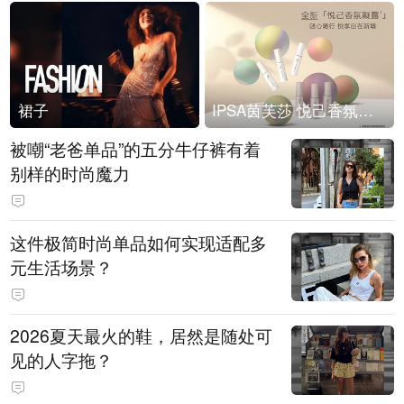
裙子
IPSA茵芙莎 悦己香氛凝露上市
被嘲“老爸单品”的五分牛仔裤有着
别样的时尚魔力
这件极简时尚单品如何实现适配多
元生活场景？
2026夏天最火的鞋，居然是随处可
见的人字拖？