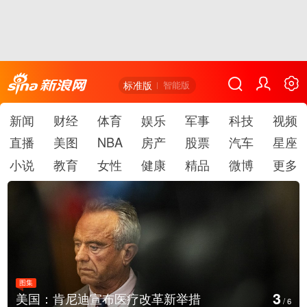
标准版
智能版
新闻
财经
体育
娱乐
军事
科技
视频
直播
美图
NBA
房产
股票
汽车
星座
小说
教育
女性
健康
精品
微博
更多
图集
4
云南普洱：乡村风光如画
/
6