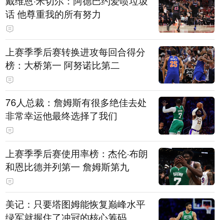
戴维恩·米切尔：阿德巴约爱喷垃圾
话 他尊重我的所有努力
上赛季季后赛转换进攻每回合得分
榜：大桥第一 阿努诺比第二
76人总裁：詹姆斯有很多绝佳去处
非常幸运他最终选择了我们
上赛季季后赛使用率榜：杰伦·布朗
和恩比德并列第一 詹姆斯第九
美记：只要塔图姆能恢复巅峰水平
绿军就握住了冲冠的核心筹码