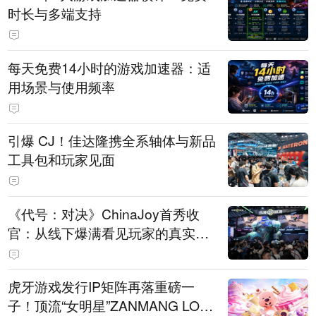
时长与多端支持
每天免费14小时的游戏加速器：适
用场景与使用频率
引爆 CJ！佳达隆携全系轴体与新品
工具包和玩家见面
《代号：对决》ChinaJoy首秀收
官：从线下爆满看见玩家的真实期
待
虎牙游戏发行IP矩阵再落重磅一
子！顶流“女明星”ZANMANG LOO