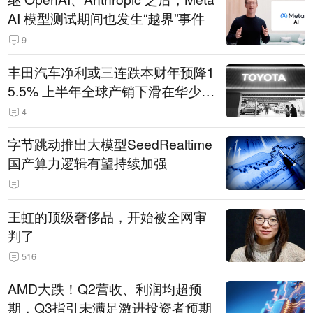
AI 模型测试期间也发生“越界”事件
9
丰田汽车净利或三连跌本财年预降1
5.5% 上半年全球产销下滑在华少卖
14.3万辆
4
字节跳动推出大模型SeedRealtime
国产算力逻辑有望持续加强
王虹的顶级奢侈品，开始被全网审
判了
516
AMD大跌！Q2营收、利润均超预
期，Q3指引未满足激进投资者预期