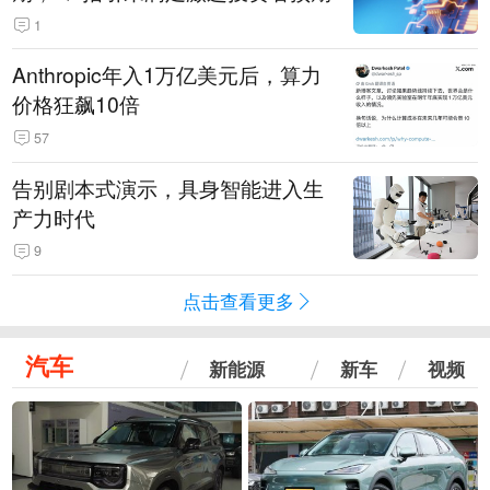
1
Anthropic年入1万亿美元后，算力
价格狂飙10倍
57
告别剧本式演示，具身智能进入生
产力时代
9
点击查看更多
汽车
新能源
新车
视频