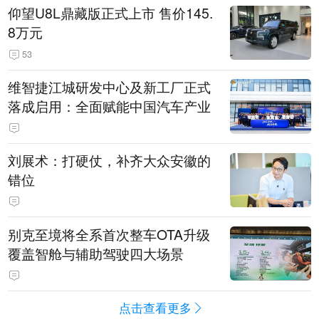
仰望U8L鼎藏版正式上市 售价145.
8万元
53
维智捷江城研发中心及新工厂正式
落成启用：全面赋能中国汽车产业
刘展术：打硬仗，补齐大众安徽的
错位
别克至境将全系首次整车OTA升级
覆盖智舱与辅助驾驶四大场景
点击查看更多