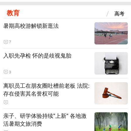
教育
高考
暑期高校游解锁新逛法
7
入职先孕检 怀的是歧视鬼胎
3
离职员工在朋友圈吐槽前老板 法院:
存在侵害其名誉权可能
亲子、研学体验持续"上新" 各地激
活暑期文旅消费