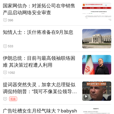
国家网信办：对派拓公司在华销售
产品启动网络安全审查
396
知情人士：沃什将准备在9月加息
533
伊朗总统：目前与最高领袖联络困
难 其决策过程遭人利用
1092
提词器突然失灵，加拿大总理疑似
调侃特朗普：“我可不像某位领导
人，把这当成一场阴谋”，全场哄笑
视频
广告吐槽女生月经气味大？babysh