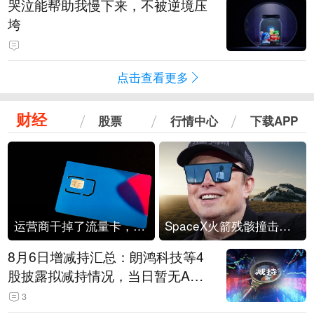
哭泣能帮助我慢下来，不被逆境压
垮
点击查看更多
财经
股票
行情中心
下载APP
运营商干掉了流量卡，他们真的玩不起了
SpaceX火箭残骸撞击月球
8月6日增减持汇总：朗鸿科技等4
股披露拟减持情况，当日暂无A股
公司披露拟增持情况（表）
3