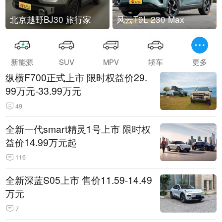
北京越野BJ30 旅行家
风云T9L 230 Max
新能源
SUV
MPV
轿车
更多
纵横F700正式上市 限时权益价29.
99万元-33.99万元
49
全新一代smart精灵1号上市 限时权
益价14.99万元起
116
全新深蓝S05上市 售价11.59-14.49
万元
7