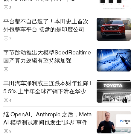
3
平台都不自己造了！本田史上首次
外包整车平台 接盘的是印度公司
7
字节跳动推出大模型SeedRealtime
国产算力逻辑有望持续加强
丰田汽车净利或三连跌本财年预降1
5.5% 上半年全球产销下滑在华少卖
14.3万辆
4
继 OpenAI、Anthropic 之后，Meta
AI 模型测试期间也发生“越界”事件
9