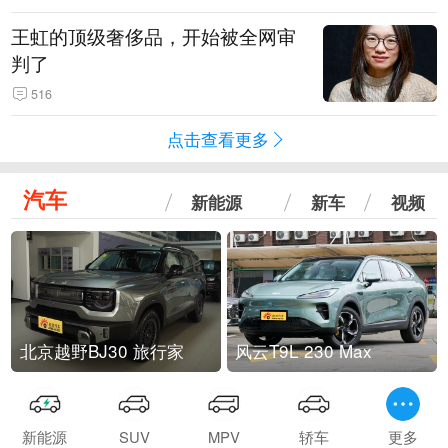
王虹的顶级奢侈品，开始被全网审
判了
516
点击查看更多
汽车
新能源
新车
视频
北京越野BJ30 旅行家
风云T9L 230 Max
新能源
SUV
MPV
轿车
更多