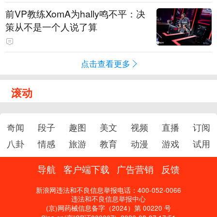
前VP教练XomA为hally鸣不平：决
策从不是一个人说了算
点击查看更多
滚动
奇闻
段子
趣图
美文
视频
直播
订阅
八卦
情感
旅游
教育
动漫
游戏
试用
导航
客户端下载
广告营销
反馈
新浪网违法和不良信息举报电话：400-052-0066
违法和不良信息举报中心
(京)网药械信息备字（2024）第 00220 号