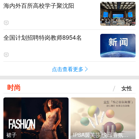
海内外百所高校学子聚沈阳
全国计划招聘特岗教师8954名
点击查看更多
时尚
女性
裙子
IPSA茵芙莎 悦己香氛凝露上市