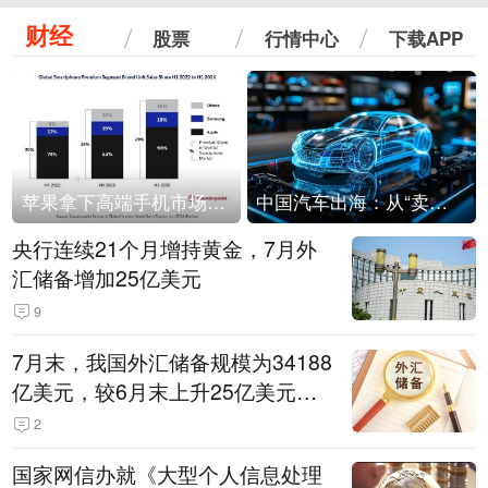
财经
股票
行情中心
下载APP
苹果拿下高端手机市场65%的份额：iPhone 17系列功不可没
中国汽车出海：从“卖出去”到“走进去”
央行连续21个月增持黄金，7月外
汇储备增加25亿美元
9
7月末，我国外汇储备规模为34188
亿美元，较6月末上升25亿美元，
升幅为0.07%
2
国家网信办就《大型个人信息处理