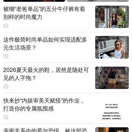
被嘲“老爸单品”的五分牛仔裤有着
别样的时尚魔力
这件极简时尚单品如何实现适配多
元生活场景？
2026夏天最火的鞋，居然是随处可
见的人字拖？
快来抄“内娱审美天赋怪”的作业，
打造你的专属氛围感
亲密关系中的爱与恐惧，被这部恐