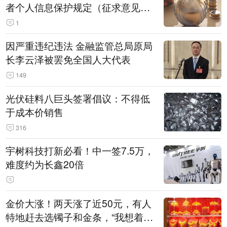
者个人信息保护规定（征求意见
稿）》公开征求意见
1
因严重违纪违法 金融监管总局原局
长李云泽被罢免全国人大代表
149
光伏硅料八巨头签署倡议：不得低
于成本价销售
316
宇树科技打新必看！中一签7.5万，
难度约为长鑫20倍
金价大涨！两天涨了近50元，有人
特地赶去选镯子和金条，“我想着买