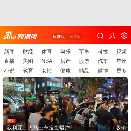
标准版
智能版
新闻
财经
体育
娱乐
军事
科技
视频
直播
美图
NBA
房产
股票
汽车
星座
小说
教育
女性
健康
精品
微博
更多
图集
4
云南弥勒：欢庆火把节
/
6