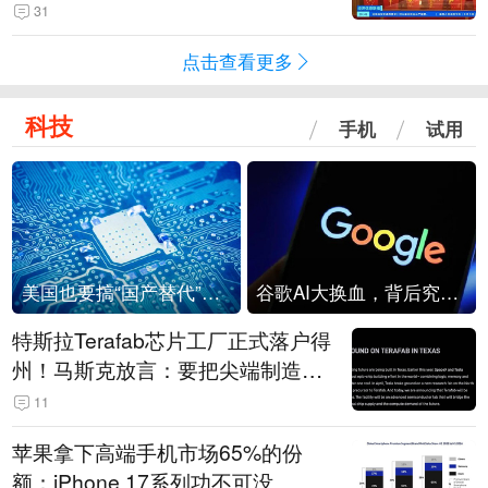
起来可以保值，小批量进一些货”
31
点击查看更多
科技
手机
试用
美国也要搞“国产替代”？先算清三笔账
谷歌AI大换血，背后究竟发生了什么？
特斯拉Terafab芯片工厂正式落户得
州！马斯克放言：要把尖端制造带
回美国
11
苹果拿下高端手机市场65%的份
额：iPhone 17系列功不可没