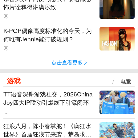
怖片诠释得淋漓尽致
K-POP偶像高度标准化的今天，为
何唯有Jennie能打破规则？
点击查看更多
游戏
电竞
TT语音深耕游戏社交，2026China
Joy四大IP联动引爆线下引流闭环
狂浪八月，陈小春掌舵！《疯狂水
世界》首届狂浪节来袭，荒岛求生