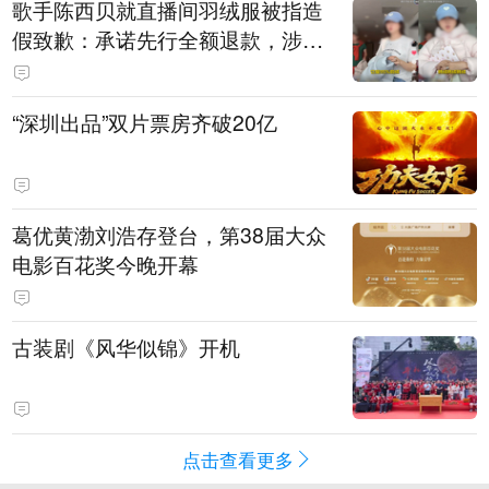
歌手陈西贝就直播间羽绒服被指造
假致歉：承诺先行全额退款，涉事
销售额约300万元
“深圳出品”双片票房齐破20亿
葛优黄渤刘浩存登台，第38届大众
电影百花奖今晚开幕
古装剧《风华似锦》开机
点击查看更多