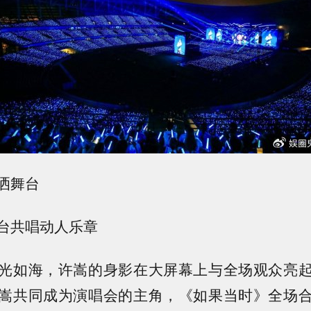
洒舞台
台共唱动人乐章
光如海，许嵩的身影在大屏幕上与全场观众亮
嵩共同成为演唱会的主角，《如果当时》全场