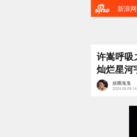
新浪网
许嵩呼吸
灿烂星河
娱圈鬼鬼
2024.09.09 14