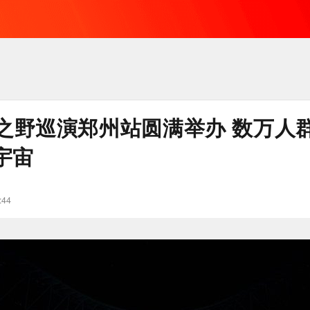
之野巡演郑州站圆满举办 数万人
宇宙
:44