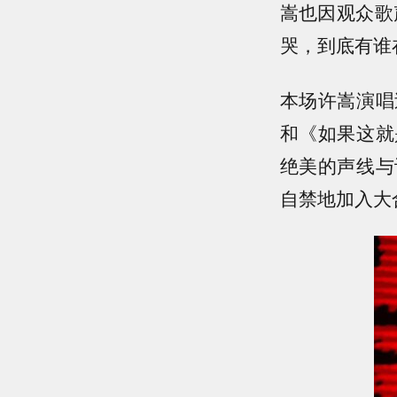
嵩也因观众歌
哭，到底有谁
本场许嵩演唱
和《如果这就
绝美的声线与
自禁地加入大