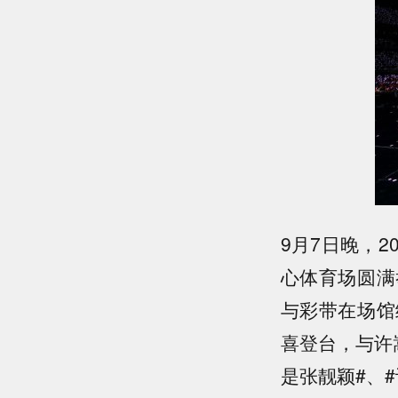
9月7日晚，
心体育场圆满
与彩带在场馆
喜登台，与许
是张靓颖#、