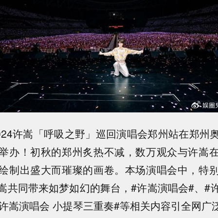
2024许嵩「呼吸之野」巡回演唱会郑州站在郑州
举办！初秋的郑州炙热不减，数万观众与许嵩
绘制出盛大而璀璨的画卷。本场演唱会中，特
嵩共同带来如梦如幻的舞台，#许嵩演唱会#、#
#许嵩演唱会 小提琴三重奏#等相关内容引全网广