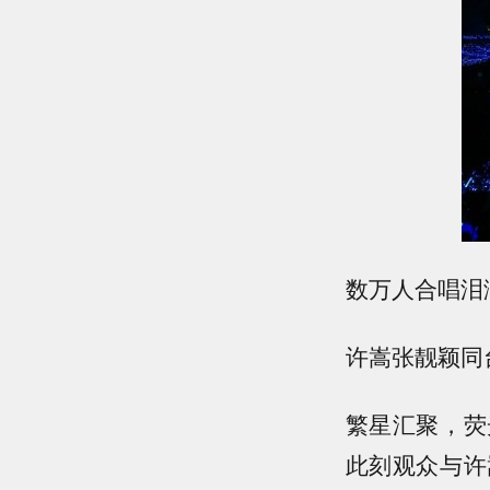
数万人合唱泪
许嵩张靓颖同
繁星汇聚，荧
此刻观众与许