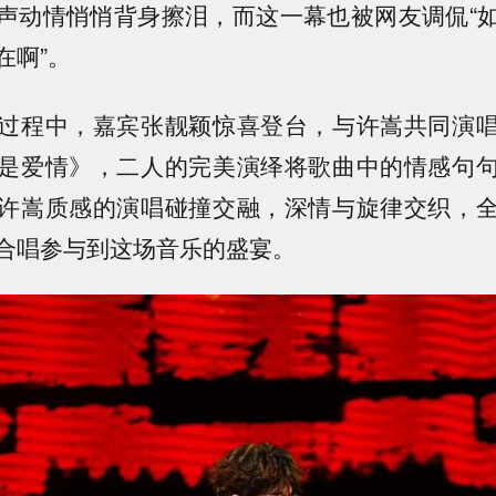
声动情悄悄背身擦泪，而这一幕也被网友调侃“
在啊”。
过程中，嘉宾张靓颖惊喜登台，与许嵩共同演
是爱情》，二人的完美演绎将歌曲中的情感句
许嵩质感的演唱碰撞交融，深情与旋律交织，
合唱参与到这场音乐的盛宴。