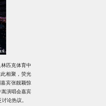
奥林匹克体育中
在此相聚，荧光
别嘉宾张靓颖惊
许嵩演唱会嘉宾
泛讨论热议。