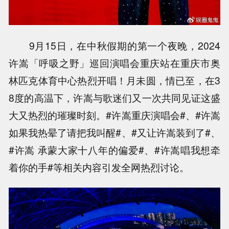
9月15日，在中秋假期的第一个夜晚，2024
许嵩「呼吸之野」巡回演唱会重庆站在重庆市奥
林匹克体育中心热烈开唱！月未圆，情已至，在3
8度的高温下，许嵩与歌迷们又一次共同见证这盛
大又热烈的璀璨时刻。#许嵩重庆演唱会#、#许嵩
如果我热晕了请把我叫醒#、#又让许嵩装到了#、
#许嵩 承蒙大家十八年的偏爱#、#许嵩唱我想牵
着你的手#等相关内容引发全网热烈讨论。