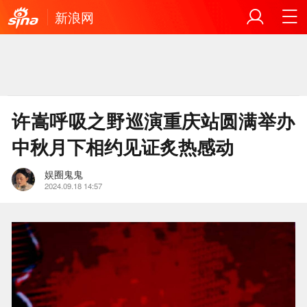
新浪网
许嵩呼吸之野巡演重庆站圆满举办
中秋月下相约见证炙热感动
娱圈鬼鬼
2024.09.18 14:57