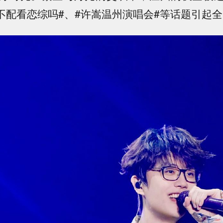
我不配看恋综吗#、#许嵩温州演唱会#等话题引起