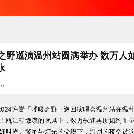
之野巡演温州站圆满举办 数万人
水
:23
，2024许嵩「呼吸之野」巡回演唱会温州站在温
！瓯江畔微凉的晚风中，数万歌迷再度如约而
好时光。繁星与灯光的交织下，温州的夜空被