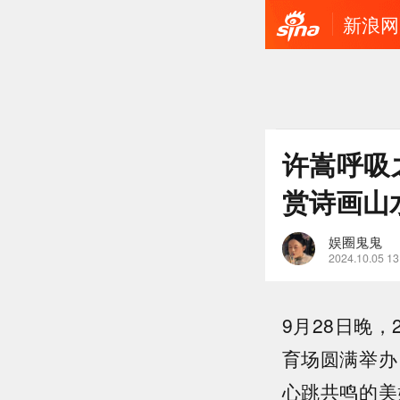
新浪网
许嵩呼吸
赏诗画山
娱圈鬼鬼
2024.10.05 13
9月28日晚
育场圆满举办
心跳共鸣的美