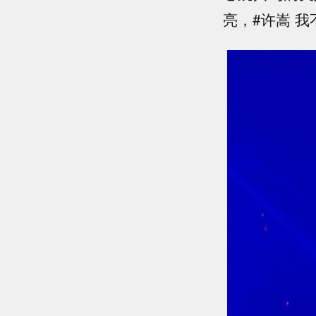
亮，#许嵩 