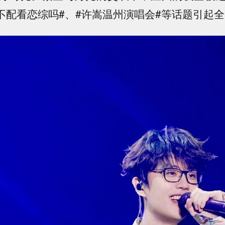
我不配看恋综吗#、#许嵩温州演唱会#等话题引起