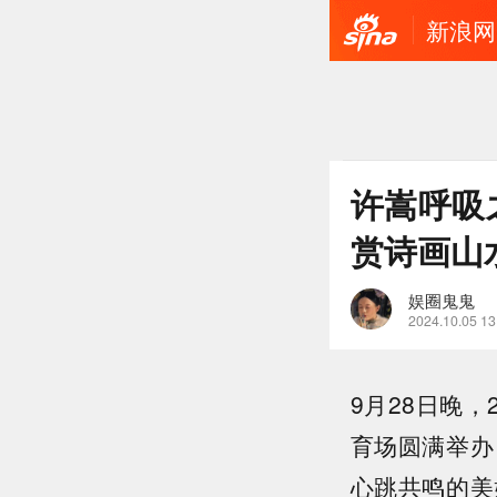
新浪网
许嵩呼吸
赏诗画山
娱圈鬼鬼
2024.10.05 13
9月28日晚
育场圆满举办
心跳共鸣的美