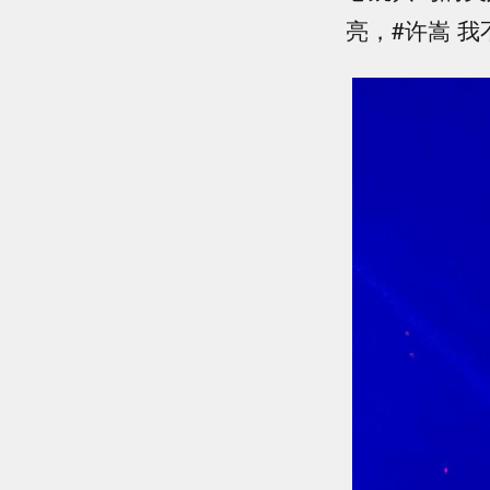
亮，#许嵩 