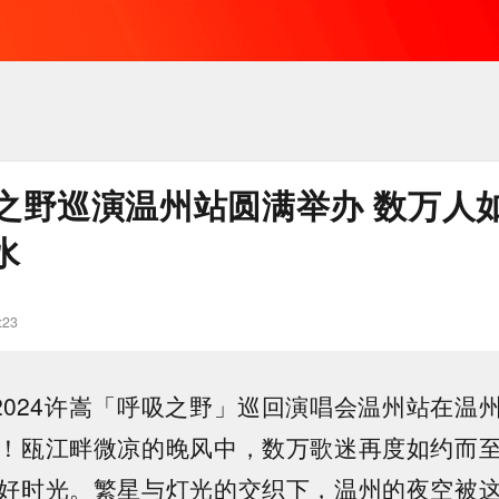
之野巡演温州站圆满举办 数万人
水
:23
，2024许嵩「呼吸之野」巡回演唱会温州站在温
！瓯江畔微凉的晚风中，数万歌迷再度如约而
好时光。繁星与灯光的交织下，温州的夜空被