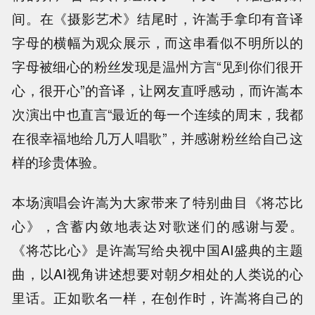
间。在《摄影艺术》结尾时，许嵩手拿印有音译
字母的横幅为观众展示，而这串看似不明所以的
字母被细心的粉丝发现是温州方言“见到你们很开
心，很开心”的音译，让网友直呼感动，而许嵩本
次演出中也直言“最近的每一个连续的周末，我都
在很幸福地给几万人唱歌”，并感谢粉丝给自己这
样的珍贵体验。
本场演唱会许嵩为大家带来了特别曲目《将芯比
心》，含蓄内敛地表达对歌迷们的感谢与爱。
《将芯比心》是许嵩写给央视中国AI盛典的主题
曲，以AI视角讲述想要对朝夕相处的人类说的心
里话。正如歌名一样，在创作时，许嵩将自己的