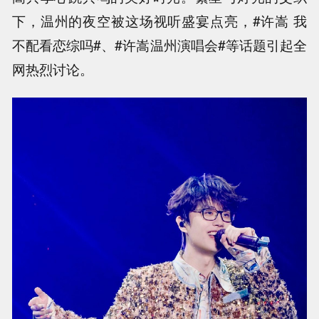
下，温州的夜空被这场视听盛宴点亮，#许嵩 我
不配看恋综吗#、#许嵩温州演唱会#等话题引起全
网热烈讨论。