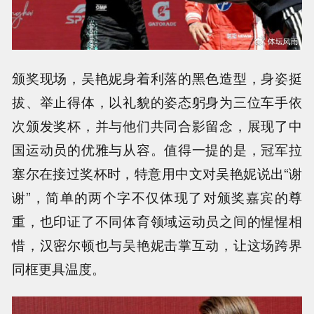
颁奖现场，吴艳妮身着利落的黑色造型，身姿挺
拔、举止得体，以礼貌的姿态躬身为三位车手依
次颁发奖杯，并与他们共同合影留念，展现了中
国运动员的优雅与从容。值得一提的是，冠军拉
塞尔在接过奖杯时，特意用中文对吴艳妮说出“谢
谢”，简单的两个字不仅体现了对颁奖嘉宾的尊
重，也印证了不同体育领域运动员之间的惺惺相
惜，汉密尔顿也与吴艳妮击掌互动，让这场跨界
同框更具温度。