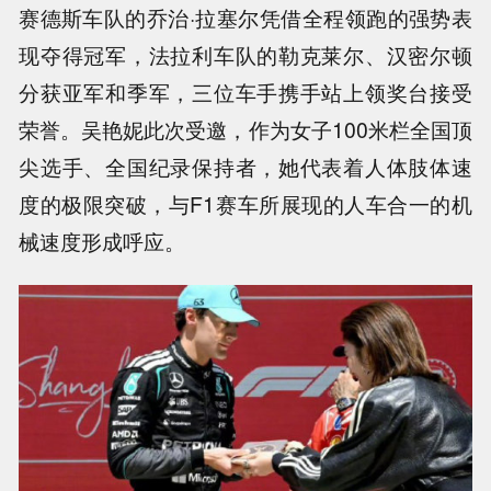
赛德斯车队的乔治·拉塞尔凭借全程领跑的强势表
现夺得冠军，法拉利车队的勒克莱尔、汉密尔顿
分获亚军和季军，三位车手携手站上领奖台接受
荣誉。吴艳妮此次受邀，作为女子100米栏全国顶
尖选手、全国纪录保持者，她代表着人体肢体速
度的极限突破，与F1赛车所展现的人车合一的机
械速度形成呼应。