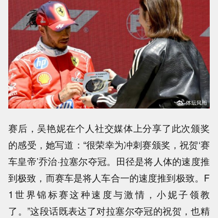
赛后，吴艳妮在个人社交媒体上分享了此次颁奖
的感受，她写道：“很荣幸为冲刺赛颁奖，祝贺‘赛
车皇帝’乔治·拉塞尔夺冠。田径是将人体的速度推
到极致，而赛车是将人车合一的速度推到极致。F
1世界锦标赛这种速度与激情，小妮子领教
了。”这段话既表达了对拉塞尔夺冠的祝贺，也精