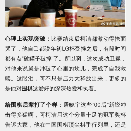
心理上实现突破：
比赛结束后柯洁都激动得掩面
哭了，他自己都说年初LG杯受挫之后，有段时间
都有点“破罐子破摔”了。所以啊，这次成功卫冕，
对他来说就是冲破了心里的坎儿，完成了自我救
赎。这眼泪，可不只是压力大释放出来，更多的
是他对围棋这爱好的深深热爱和执着。
给围棋后辈打了个样
：屠晓宇这些“00后”新锐冲
击得多猛啊，可柯洁用这个分量十足的冠军奖杯
告诉大家，他在中国围棋顶尖棋手行列里，还是