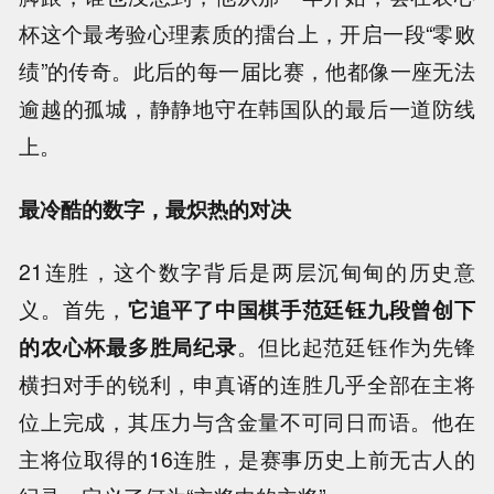
杯这个最考验心理素质的擂台上，开启一段“零败
绩”的传奇。此后的每一届比赛，他都像一座无法
逾越的孤城，静静地守在韩国队的最后一道防线
上。
最冷酷的数字，最炽热的对决
21连胜，这个数字背后是两层沉甸甸的历史意
义。首先，
它追平了中国棋手范廷钰九段曾创下
的农心杯最多胜局纪录
。但比起范廷钰作为先锋
横扫对手的锐利，申真谞的连胜几乎全部在主将
位上完成，其压力与含金量不可同日而语。他在
主将位取得的16连胜，是赛事历史上前无古人的