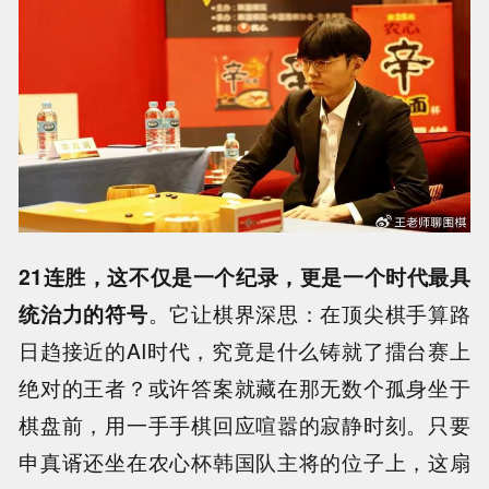
21连胜，这不仅是一个纪录，更是一个时代最具
统治力的符号
。它让棋界深思：在顶尖棋手算路
日趋接近的AI时代，究竟是什么铸就了擂台赛上
绝对的王者？或许答案就藏在那无数个孤身坐于
棋盘前，用一手手棋回应喧嚣的寂静时刻。只要
申真谞还坐在农心杯韩国队主将的位子上，这扇