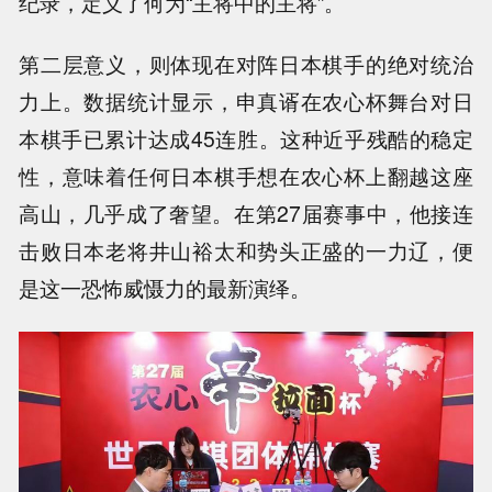
纪录，定义了何为“主将中的主将”。
第二层意义，则体现在对阵日本棋手的绝对统治
力上。数据统计显示，申真谞在农心杯舞台对日
本棋手已累计达成45连胜。这种近乎残酷的稳定
性，意味着任何日本棋手想在农心杯上翻越这座
高山，几乎成了奢望。在第27届赛事中，他接连
击败日本老将井山裕太和势头正盛的一力辽，便
是这一恐怖威慑力的最新演绎。