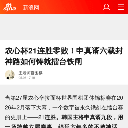
新浪网
农心杯21连胜零败！申真谞六载封
神路如何铸就擂台铁闸
王老师聊围棋
05.03 17:49
当第27届农心辛拉面杯世界围棋团体锦标赛在20
26年2月落下大幕，一个数字被永久镌刻在擂台赛
的史册上——21
连胜。韩国主将申真谞九段，用
一场跨越六届赛事、绵延六年多的不败神话，