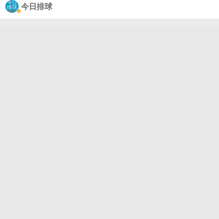
兰女排以3-0（25-22, 25-22, 25-20）完胜捷克女排。
今日排球
武卡西克15分，兰普科夫斯卡13分，谢拉兹卡10分，
什丘罗夫斯卡8分，奥比亚拉6分；格罗泽13分，姆莱
因科娃9分，耶赫拉罗娃、布兰库斯卡各8分，库利西
亚尼6分。扣球51-39、拦网6-7、发球1-3、对手失误1
7-15。