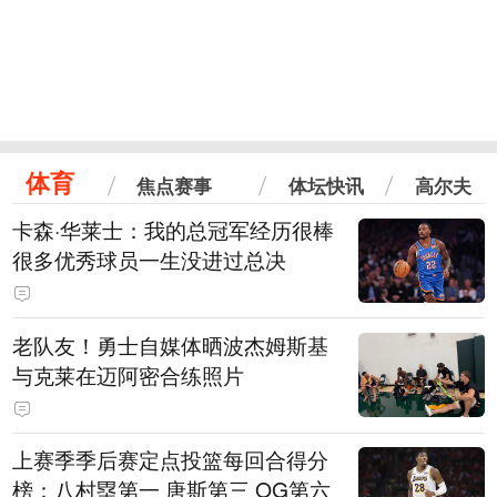
体育
焦点赛事
体坛快讯
高尔夫
卡森·华莱士：我的总冠军经历很棒
很多优秀球员一生没进过总决
老队友！勇士自媒体晒波杰姆斯基
与克莱在迈阿密合练照片
上赛季季后赛定点投篮每回合得分
榜：八村塁第一 唐斯第三 OG第六