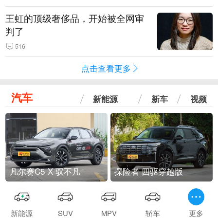
王虹的顶级奢侈品，开始被全网审
判了
516
点击查看更多
汽车
新能源
新车
视频
凡尔赛C5 X 驭不凡
探险者 四驱穿越版
新能源
SUV
MPV
轿车
更多