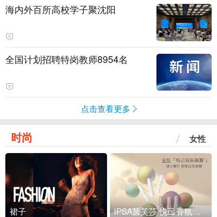
海内外百所高校学子聚沈阳
全国计划招聘特岗教师8954名
点击查看更多
时尚
女性
裙子
IPSA茵芙莎 悦己香氛凝露上市