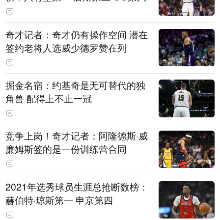
奇才记者：奇才仍有操作空间 潜在
签约老将人选威少德罗赞在列
掘金名宿：约基奇是无可替代的独
角兽 配得上不止一冠
竞争上岗！奇才记者：阿隆德斯·威
廉姆斯签的是一份训练营合同
2021年选秀球员生涯总抢断数榜：
赫伯特·琼斯第一 申京第四