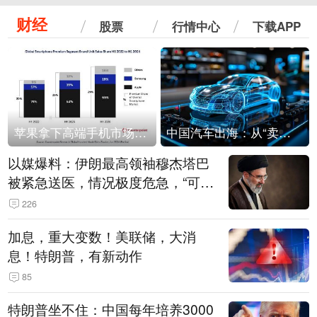
财经
股票
行情中心
下载APP
苹果拿下高端手机市场65%的份额：iPhone 17系列功不可没
中国汽车出海：从“卖出去”到“走进去”
以媒爆料：伊朗最高领袖穆杰塔巴
被紧急送医，情况极度危急，“可能
随时会死去”
226
加息，重大变数！美联储，大消
息！特朗普，有新动作
85
特朗普坐不住：中国每年培养3000