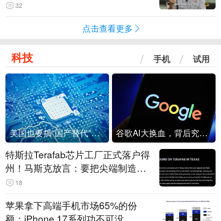
32
点击查看更多
科技
手机
试用
美国也要搞“国产替代”？先算清三笔账
谷歌AI大换血，背后究竟发生了什么？
特斯拉Terafab芯片工厂正式落户得
州！马斯克放言：要把尖端制造带
回美国
18
苹果拿下高端手机市场65%的份
额：iPhone 17系列功不可没