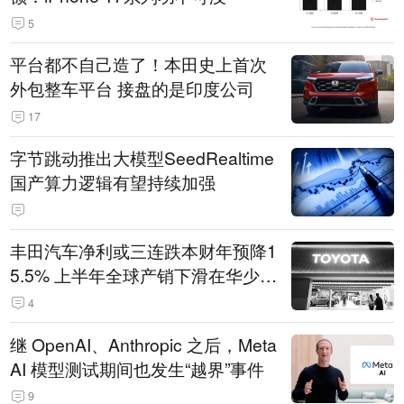
5
平台都不自己造了！本田史上首次
外包整车平台 接盘的是印度公司
17
字节跳动推出大模型SeedRealtime
国产算力逻辑有望持续加强
丰田汽车净利或三连跌本财年预降1
5.5% 上半年全球产销下滑在华少卖
14.3万辆
4
继 OpenAI、Anthropic 之后，Meta
AI 模型测试期间也发生“越界”事件
9