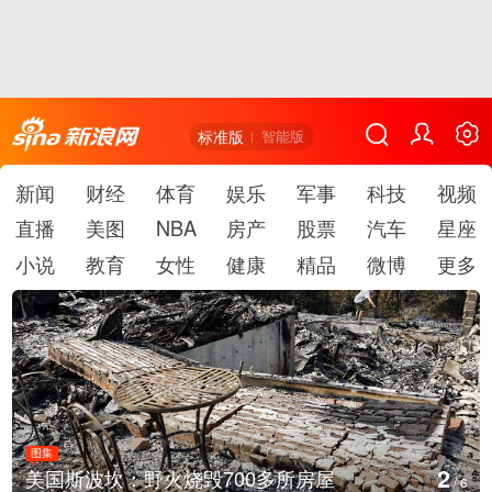
标准版
智能版
新闻
财经
体育
娱乐
军事
科技
视频
直播
美图
NBA
房产
股票
汽车
星座
小说
教育
女性
健康
精品
微博
更多
图集
3
美国斯波坎：野火烧毁700多所房屋
/
6