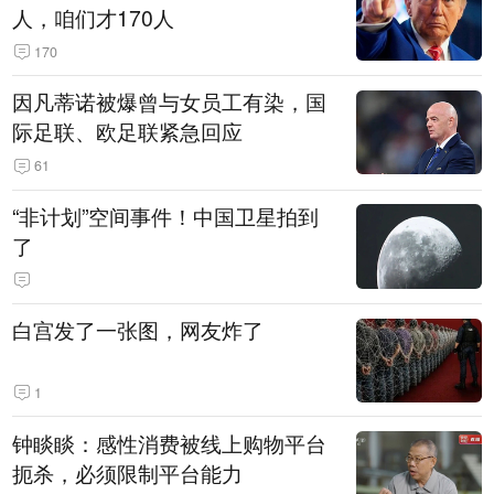
人，咱们才170人
170
因凡蒂诺被爆曾与女员工有染，国
际足联、欧足联紧急回应
61
“非计划”空间事件！中国卫星拍到
了
白宫发了一张图，网友炸了
1
钟睒睒：感性消费被线上购物平台
扼杀，必须限制平台能力