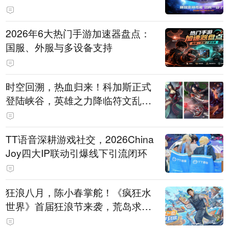
打造旗舰供电方案
2026年6大热门手游加速器盘点：
国服、外服与多设备支持
时空回溯，热血归来！科加斯正式
登陆峡谷，英雄之力降临符文乱
斗！
TT语音深耕游戏社交，2026China
Joy四大IP联动引爆线下引流闭环
狂浪八月，陈小春掌舵！《疯狂水
世界》首届狂浪节来袭，荒岛求生
直播即将开启