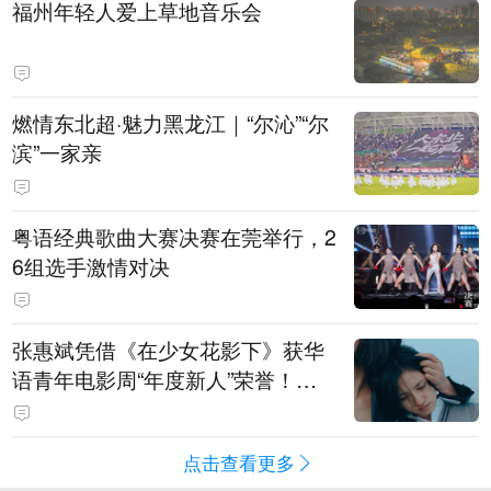
福州年轻人爱上草地音乐会
燃情东北超·魅力黑龙江｜“尔沁”“尔
滨”一家亲
粤语经典歌曲大赛决赛在莞举行，2
6组选手激情对决
张惠斌凭借《在少女花影下》获华
语青年电影周“年度新人”荣誉！该
电影全程在广州取景，采用粤语对
白，主演均为广州本土演员
点击查看更多