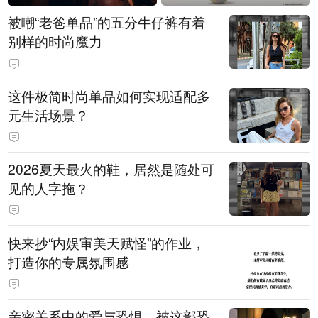
被嘲“老爸单品”的五分牛仔裤有着
别样的时尚魔力
这件极简时尚单品如何实现适配多
元生活场景？
2026夏天最火的鞋，居然是随处可
见的人字拖？
快来抄“内娱审美天赋怪”的作业，
打造你的专属氛围感
亲密关系中的爱与恐惧，被这部恐